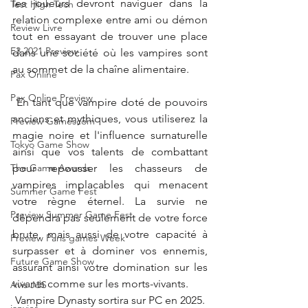
les joueurs devront naviguer dans la 
Test High Tech
relation complexe entre ami ou démon 
Review Livre
tout en essayant de trouver une place 
E3 2021 Preview
dans une société où les vampires sont 
au sommet de la chaîne alimentaire.
Pax Online
Pax Online Preview
En tant que vampire doté de pouvoirs 
anciens et mythiques, vous utiliserez la 
Preview Gamescom
magie noire et l'influence surnaturelle 
Tokyo Game Show
ainsi que vos talents de combattant 
The Game Awards
pour repousser les chasseurs de 
vampires implacables qui menacent 
Summer Game Fest
votre règne éternel. La survie ne 
Preview Summer Game Fest
dépendra pas seulement de votre force 
brute, mais aussi de votre capacité à 
Preview Paris games Week
surpasser et à dominer vos ennemis, 
Future Game Show
assurant ainsi votre domination sur les 
vivants comme sur les morts-vivants.
Avis JdS
Vampire Dynasty sortira sur PC en 2025.