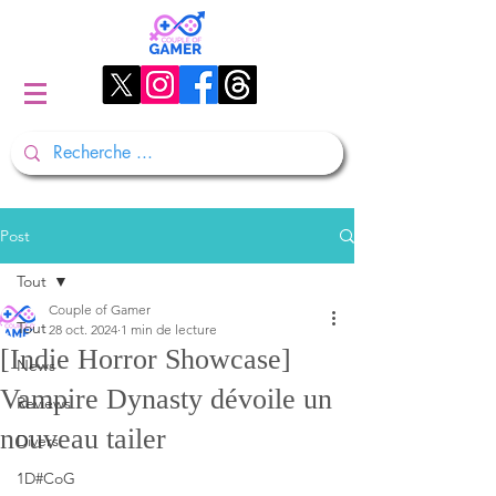
Post
Tout
Couple of Gamer
Tout
28 oct. 2024
1 min de lecture
[Indie Horror Showcase]
News
Vampire Dynasty dévoile un
Reviews
nouveau tailer
Divers
1D#CoG