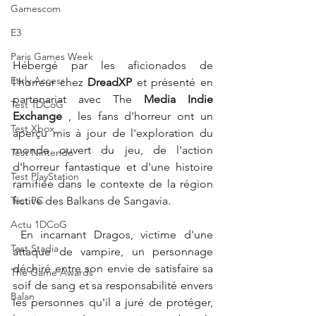
Gamescom
E3
Paris Games Week
Hébergé par les aficionados de 
Early Access
l'horreur chez 
DreadXP
 et présenté en 
partenariat avec The 
Media Indie 
Test 1DCoG
Exchange
 , les fans d'horreur ont un 
Test Xbox
aperçu mis à jour de l'exploration du 
monde ouvert du jeu, de l'action 
Test Nintendo
d'horreur fantastique et d'une histoire 
Test PlayStation
ramifiée dans le contexte de la région 
Test PC
fictive des Balkans de Sangavia.
Actu 1DCoG
En incarnant Dragos, victime d'une 
Test Stadia
attaque de vampire, un personnage 
déchiré entre son envie de satisfaire sa 
The Game Awards
soif de sang et sa responsabilité envers 
Balan
les personnes qu'il a juré de protéger, 