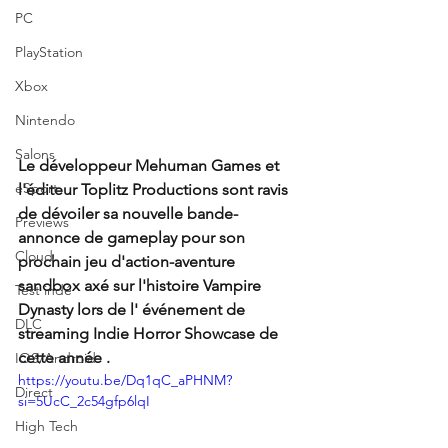
PC
PlayStation
Xbox
Nintendo
Salons
Le développeur Mehuman Games et 
eSport
l'éditeur Toplitz Productions sont ravis 
de dévoiler sa nouvelle bande-
Previews
annonce de gameplay pour son 
Cloud
prochain jeu d'action-aventure 
sandbox axé sur l'histoire Vampire 
Test indé
Dynasty lors de l' événement de 
DLC
streaming Indie Horror Showcase de 
cette année .
IOS/Android
https://youtu.be/Dq1qC_aPHNM?
Direct
si=5UcC_2c54gfp6lqI
High Tech