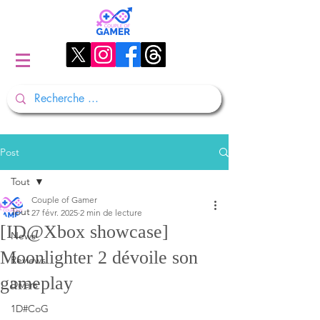
Post
Tout
Couple of Gamer
Tout
27 févr. 2025
2 min de lecture
[ID@Xbox showcase]
News
Moonlighter 2 dévoile son
Reviews
gameplay
Divers
1D#CoG