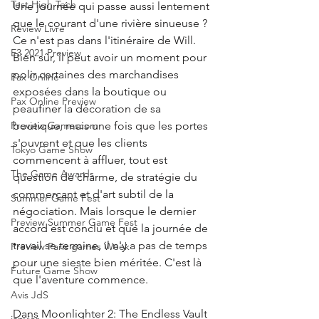
Test High Tech
Une journée qui passe aussi lentement 
que le courant d'une rivière sinueuse ? 
Review Livre
Ce n'est pas dans l'itinéraire de Will. 
E3 2021 Preview
Bien sûr, il peut avoir un moment pour 
polir certaines des marchandises 
Pax Online
exposées dans la boutique ou 
Pax Online Preview
peaufiner la décoration de sa 
boutique, mais une fois que les portes 
Preview Gamescom
s'ouvrent et que les clients 
Tokyo Game Show
commencent à affluer, tout est 
The Game Awards
question de charme, de stratégie du 
commerçant et d'art subtil de la 
Summer Game Fest
négociation. Mais lorsque le dernier 
Preview Summer Game Fest
accord est conclu et que la journée de 
travail se termine, il n'y a pas de temps 
Preview Paris games Week
pour une sieste bien méritée. C'est là 
Future Game Show
que l'aventure commence.
Avis JdS
Dans Moonlighter 2: The Endless Vault 