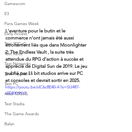
Gamescom
E3
Paris Games Week
L'aventure pour le butin et le 
Early Access
commerce n'ont jamais été aussi 
Test 1DCoG
étroitement liés que dans Moonlighter 
2: The Endless Vault , la suite très 
Test Xbox
attendue du RPG d'action à succès et 
Test Nintendo
apprécié de Digital Sun de 2019. Le jeu 
publié par 11 bit studios arrive sur PC 
Test PlayStation
et consoles et devrait sortir en 2025.
Test PC
https://youtu.be/slC6c8E40-A?si=SU4R7-
dlDRXYNYli
Actu 1DCoG
Test Stadia
The Game Awards
Balan