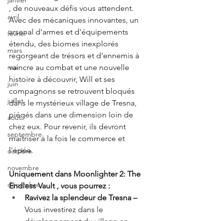
janvier
, de nouveaux défis vous attendent. 
avril
Avec des mécaniques innovantes, un 
arsenal d'armes et d'équipements 
fevrier
étendu, des biomes inexplorés 
mars
regorgeant de trésors et d'ennemis à 
vaincre au combat et une nouvelle 
mai
histoire à découvrir, Will et ses 
juin
compagnons se retrouvent bloqués 
juillet
dans le mystérieux village de Tresna, 
piégés dans une dimension loin de 
aout
chez eux. Pour revenir, ils devront 
septembre
maîtriser à la fois le commerce et 
l'épée.
octobre
novembre
Uniquement dans Moonlighter 2: The 
décembre
Endless Vault , vous pourrez :
Ravivez la splendeur de Tresna – 
Vous investirez dans le 