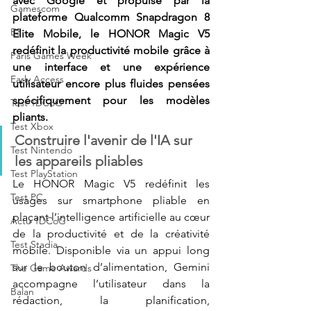
avec Google et propulsé par la 
Gamescom
plateforme Qualcomm Snapdragon 8 
E3
Elite Mobile, le HONOR Magic V5 
redéfinit la productivité mobile grâce à 
Paris Games Week
une interface et une expérience 
Early Access
utilisateur encore plus fluides pensées 
spécifiquement pour les modèles 
Test 1DCoG
pliants. 
Test Xbox
Construire l'avenir de l'IA sur 
Test Nintendo
les appareils pliables
Test PlayStation
Le HONOR Magic V5 redéfinit les 
Test PC
usages sur smartphone pliable en 
plaçant l’intelligence artificielle au cœur 
Actu 1DCoG
de la productivité et de la créativité 
Test Stadia
mobile. Disponible via un appui long 
sur le bouton d’alimentation, Gemini 
The Game Awards
accompagne l’utilisateur dans la 
Balan
rédaction, la planification, 