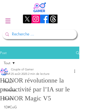
Post
Tout
Couple of Gamer
Tout
25 août 2025
2 min de lecture
HONOR révolutionne la
News
productivité par l’IA sur le
Reviews
HONOR Magic V5
Divers
1D#CoG