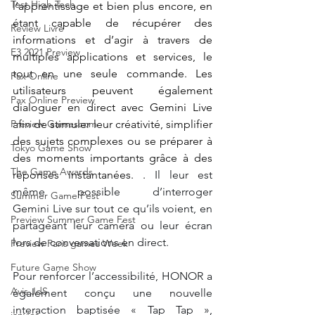
Test High Tech
l’apprentissage et bien plus encore, en 
étant capable de récupérer des 
Review Livre
informations et d’agir à travers de 
E3 2021 Preview
multiples applications et services, le 
tout en une seule commande. Les 
Pax Online
utilisateurs peuvent également 
Pax Online Preview
dialoguer en direct avec Gemini Live 
Preview Gamescom
afin de stimuler leur créativité, simplifier 
des sujets complexes ou se préparer à 
Tokyo Game Show
des moments importants grâce à des 
The Game Awards
réponses instantanées. . 
Il leur est 
même possible d’interroger 
Summer Game Fest
Gemini
Live sur tout ce qu’ils voient, en 
Preview Summer Game Fest
partageant leur caméra ou leur écran 
lors de conversations en
direct.
Preview Paris games Week
Future Game Show
Pour renforcer l’accessibilité, HONOR a 
Avis JdS
également conçu une nouvelle 
interaction baptisée «
Tap Tap », 