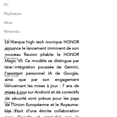
PC
PlayStation
Xbox
Nintendo
Salons
La marque high tech iconique HONOR 
annonce le lancement imminent de son 
eSport
nouveau fleuron pliable: le HONOR 
Previews
Magic V5. Ce modèle se distingue par 
Cloud
une intégration poussée de Gemini, 
l’assistant personnel IA de Google, 
Test indé
ainsi que par son engagement 
DLC
concernant les mises à jour : 7 ans de 
mises à jour sur Android et de correctifs 
IOS/Android
de sécurité sont prévus pour les pays 
Direct
de l’Union Européenne et le Royaume-
Uni. Fruit d’une étroite collaboration 
High Tech