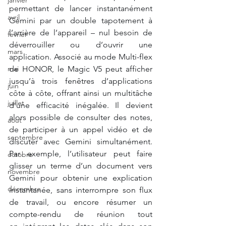
janvier
permettant de lancer instantanément 
avril
Gemini par un double tapotement à 
l’arrière de
l’appareil – nul besoin de 
fevrier
déverrouiller ou d’ouvrir une 
mars
application. Associé au mode Multi-flex 
mai
de
HONOR, le Magic V5 peut afficher 
jusqu’à trois fenêtres d’applications 
juin
côte à côte, offrant ainsi
un multitâche 
juillet
d’une efficacité inégalée. Il devient 
alors possible de consulter des notes, 
aout
de
participer à un appel vidéo et de 
septembre
discuter avec Gemini simultanément. 
Par exemple, l’utilisateur
peut faire 
octobre
glisser un terme d’un document vers 
novembre
Gemini pour obtenir une explication 
décembre
instantanée,
sans interrompre son flux 
de travail, ou encore résumer un 
compte-rendu de réunion tout 