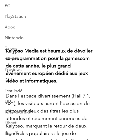
PC
PlayStation
Xbox
Nintendo
Salons
Kalypso Media est heureux de dévoiler 
sa programmation pour la gamescom 
eSport
de cette année, le plus grand 
Previews
événement européen dédié aux jeux 
Cloud
vidéo et informatiques. 
Test indé
Dans l'espace divertissement (Hall 7.1, 
DLC
A21), les visiteurs auront l'occasion de 
découvrir deux des titres les plus 
IOS/Android
attendus et récemment annoncés de 
Direct
Kalypso, marquant le retour de deux 
franchises populaires : le jeu de 
High Tech