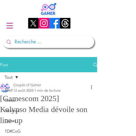
Post
Tout
Couple of Gamer
Tout
12 août 2025
1 min de lecture
[Gamescom 2025]
News
Kalypso Media dévoile son
Reviews
line-up
Divers
1D#CoG