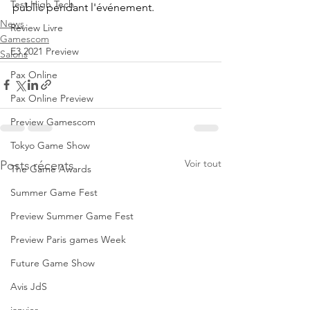
Test High Tech
public pendant l'événement.
News
Review Livre
Gamescom
E3 2021 Preview
Salons
Pax Online
Pax Online Preview
Preview Gamescom
Tokyo Game Show
Voir tout
Posts récents
The Game Awards
Summer Game Fest
Preview Summer Game Fest
Preview Paris games Week
Future Game Show
Avis JdS