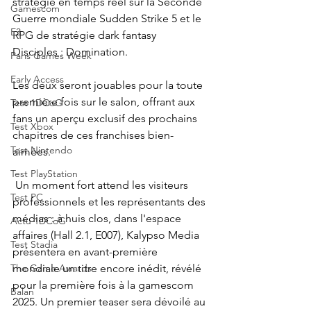
stratégie en temps réel sur la Seconde 
Gamescom
Guerre mondiale Sudden Strike 5 et le 
E3
RPG de stratégie dark fantasy 
Disciples : Domination. 
Paris Games Week
Early Access
Les deux seront jouables pour la toute 
première fois sur le salon, offrant aux 
Test 1DCoG
fans un aperçu exclusif des prochains 
Test Xbox
chapitres de ces franchises bien-
Test Nintendo
aimées. 
Test PlayStation
 Un moment fort attend les visiteurs 
Test PC
professionnels et les représentants des 
médias : à huis clos, dans l'espace 
Actu 1DCoG
affaires (Hall 2.1, E007), Kalypso Media 
Test Stadia
présentera en avant-première 
mondiale un titre encore inédit, révélé 
The Game Awards
pour la première fois à la gamescom 
Balan
2025. Un premier teaser sera dévoilé au 