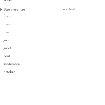
janvier
avril
Voir tout
Posts récents
fevrier
mars
mai
juin
juillet
aout
septembre
octobre
novembre
décembre