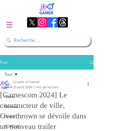
Post
Tout
Couple of Gamer
Tout
23 août 2024
1 min de lecture
[Gamescom 2024] Le
News
constructeur de ville,
Reviews
Overthrown se dévoile dans
Divers
un nouveau trailer
1D#CoG