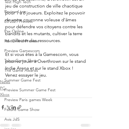
Test High Tech
jeu de construction de ville chaotique 
Review Livre
pour 1 à 6 joueurs. Exploitez le pouvoir 
de votre couronne voleuse d'âmes 
E3 2021 Preview
pour défendre vos citoyens contre les 
Pax Online
bandits et les mutants, cultiver la terre 
et collecter des ressources.
Pax Online Preview
Preview Gamescom
Et si vous êtes à la Gamescom, vous 
Tokyo Game Show
pourrez jouer à Overthrown sur le stand 
Indie Arena et sur le stand Xbox ! 
The Game Awards
Venez essayer le jeu.
Summer Game Fest
News
PC
Preview Summer Game Fest
Xbox
Preview Paris games Week
Future Game Show
Avis JdS