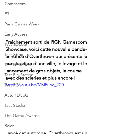
Gamescom
E3
Paris Games Week
Early Access
Fraîchement sorti de l'IGN Gamescom 
Test 1DCoG
Showcase, voici cette nouvelle bande-
Test Xbox
annonce d'Overthrown qui présente la 
construction d'une ville, le levage et le 
Test Nintendo
lancement de gros objets, la course 
Test PlayStation
avec des scieries et plus encore !
https://youtu.be/MbiFuoe_2C0
Test PC
Actu 1DCoG
Test Stadia
The Game Awards
Balan
Lancé cet automne, Overthrown est un 