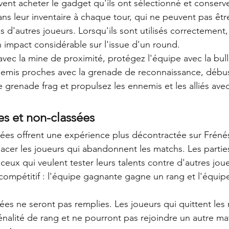
ent acheter le gadget qu'ils ont sélectionné et conserv
ns leur inventaire à chaque tour, qui ne peuvent pas êtr
 d'autres joueurs. Lorsqu'ils sont utilisés correctement,
 impact considérable sur l'issue d'un round.
 avec la mine de proximité, protégez l'équipe avec la bull
emis proches avec la grenade de reconnaissance, débus
 grenade frag et propulsez les ennemis et les alliés ave
es et non-classées
sées offrent une expérience plus décontractée sur Frénés
cer les joueurs qui abandonnent les matchs. Les parties
 ceux qui veulent tester leurs talents contre d'autres jou
ompétitif : l'équipe gagnante gagne un rang et l'équip
sées ne seront pas remplies. Les joueurs qui quittent les
énalité de rang et ne pourront pas rejoindre un autre m