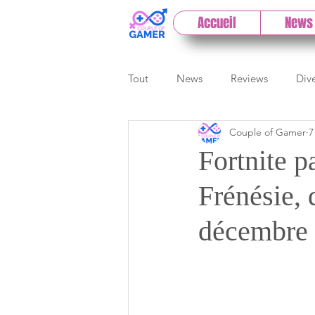
Accueil
News
Tout
News
Reviews
Div
Couple of Gamer
7
eSport
Previews
Cloud
Fortnite p
Frénésie, 
E3
Paris Games Week
décembre
Test PC
Actu 1DCoG
T