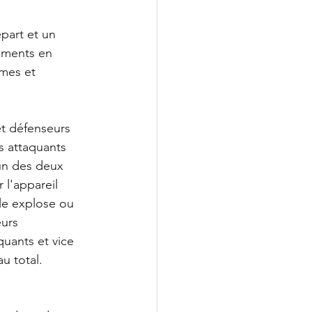
part et un 
ements en 
mes et 
et défenseurs 
s attaquants 
'un des deux 
 l'appareil 
lle explose ou 
urs 
uants et vice 
u total.