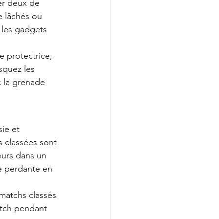
er deux de 
e lâchés ou 
 les gadgets 
e protectrice, 
quez les 
c la grenade 
ie et 
 classées sont 
eurs dans un 
e perdante en 
 matchs classés 
atch pendant 