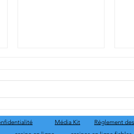
tinyBuild annonce Probably
Mafia
Stolen
le pr
de s
nfidentialité
Média Kit
Réglement des
d'hon
casino en ligne
casinos en ligne fiables