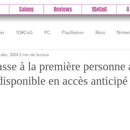
Salons
Reviews
1D#CoG
A
ers
1D#CoG
PC
PlayStation
Xbox
Ninte
 déc. 2024
2 min de lecture
Test indé
DLC
IOS/Android
Direct
High 
asse à la première personne
disponible en accès anticipé
Early Access
Test 1DCoG
Test Xbox
Test Nintendo
est Stadia
The Game Awards
Balan