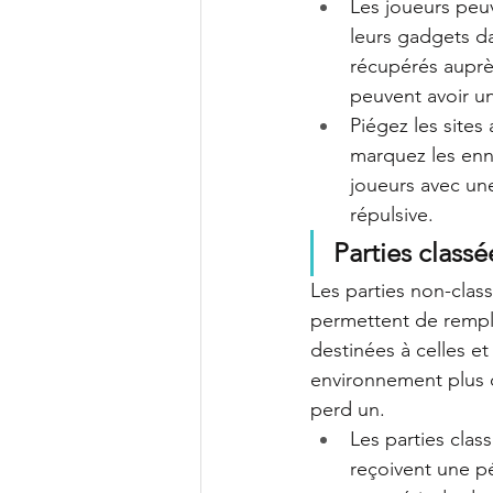
Les joueurs peuv
leurs gadgets da
récupérés auprès
peuvent avoir un
Piégez les sites
marquez les enn
joueurs avec une
répulsive.
Parties classé
Les parties non-clas
permettent de rempla
destinées à celles et
environnement plus c
perd un.
Les parties clas
reçoivent une p