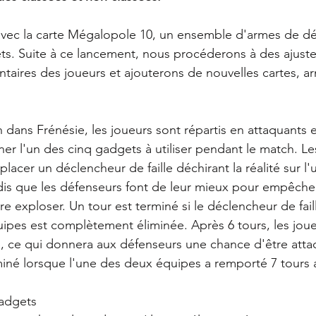
avec la carte Mégalopole 10, un ensemble d'armes de dé
ts. Suite à ce lancement, nous procéderons à des ajust
aires des joueurs et ajouterons de nouvelles cartes, ar
dans Frénésie, les joueurs sont répartis en attaquants 
ner l'un des cinq gadgets à utiliser pendant le match. Le
placer un déclencheur de faille déchirant la réalité sur l
ndis que les défenseurs font de leur mieux pour empêcher
ire exploser. Un tour est terminé si le déclencheur de fai
uipes est complètement éliminée. Après 6 tours, les joue
 ce qui donnera aux défenseurs une chance d'être attaq
rminé lorsque l'une des deux équipes a remporté 7 tours a
gadgets