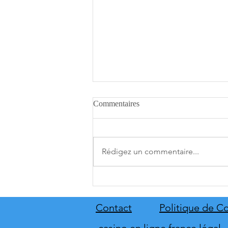
Commentaires
Rédigez un commentaire...
A.O.T. 3 se date au 10 décembre
Contact
Politique de Co
casino en ligne france légal