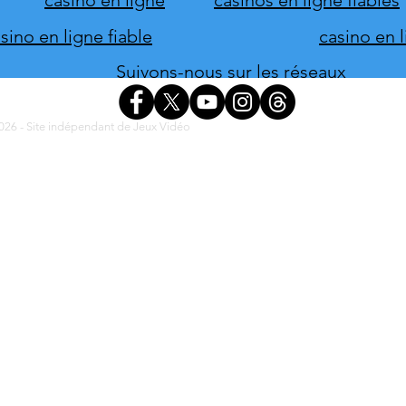
ino en ligne fiable
casino en 
Suivons-nous sur les réseaux
26 - Site indépendant de Jeux Vidéo