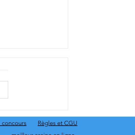
: The Old Country dévoile
emier aperçu du gameplay
on extension Homme
 concours
Règles et CGU
neur
meilleur casino en ligne