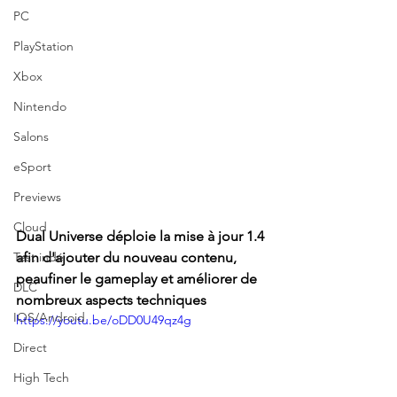
PC
PlayStation
Xbox
Nintendo
Salons
eSport
Previews
Cloud
Dual Universe déploie la mise à jour 1.4 
Test indé
afin d'ajouter du nouveau contenu, 
peaufiner le gameplay et améliorer de 
DLC
nombreux aspects techniques
IOS/Android
https://youtu.be/oDD0U49qz4g
Direct
High Tech