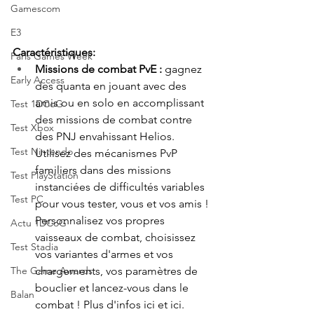
Gamescom
E3
Caractéristiques:
Paris Games Week
Missions de combat PvE : 
gagnez 
Early Access
des quanta en jouant avec des 
amis ou en solo en accomplissant 
Test 1DCoG
des missions de combat contre 
Test Xbox
des PNJ envahissant Helios. 
Test Nintendo
Utilisez des mécanismes PvP 
familiers dans des missions 
Test PlayStation
instanciées de difficultés variables 
Test PC
pour vous tester, vous et vos amis ! 
Personnalisez vos propres 
Actu 1DCoG
vaisseaux de combat, choisissez 
Test Stadia
vos variantes d'armes et vos 
chargements, vos paramètres de 
The Game Awards
bouclier et lancez-vous dans le 
Balan
combat ! Plus d'infos ici et ici.