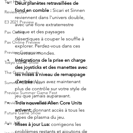
Test High Tech
Deux planètes retravaillées de 
fond en comble : 
Sicari et Sinnen 
Review Livre
reviennent dans l'univers double, 
E3 2021 Preview
avec une flore extraterrestre 
unique et des paysages 
Pax Online
désertiques à couper le souffle à 
Pax Online Preview
explorer. Perdez-vous dans ces 
Preview Gamescom
nouveaux mondes.
Intégrations de la prise en charge 
Tokyo Game Show
des joysticks et des manettes avec 
The Game Awards
les mises à niveau de remappage 
d'entrée: 
Vous avez maintenant 
Summer Game Fest
plus de contrôle sur votre style de 
Preview Summer Game Fest
jeu que jamais auparavant.
Trois nouvelles Alien Core Units 
Preview Paris games Week
arrivent: 
donnant accès à tous les 
Future Game Show
types de plasma du jeu.
Avis JdS
Mises à jour Lua:
 corrigeons les 
problèmes restants et ajoutons de 