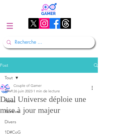
Post
Tout
Couple of Gamer
Tout
26 juin 2023
1 min de lecture
Dual Universe déploie une
News
mise à jour majeur
Reviews
Divers
1D#CoG