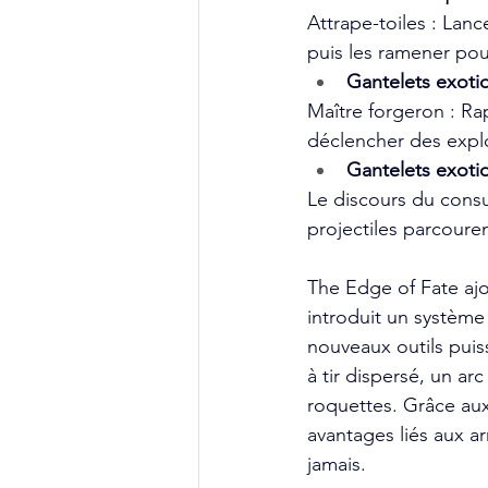
Attrape-toiles : Lanc
puis les ramener pou
Gantelets exotiq
Maître forgeron : Ra
déclencher des explo
Gantelets exoti
Le discours du consu
projectiles parcouren
The Edge of Fate aj
introduit un systèm
nouveaux outils pui
à tir dispersé, un ar
roquettes. Grâce aux 
avantages liés aux ar
jamais.