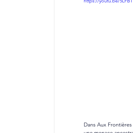
https://youtu.be/5LF
Dans Aux Frontières 
une menace ancestral