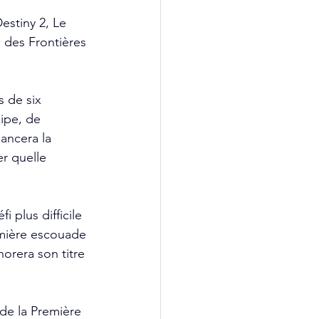
estiny 2, Le 
 des Frontières 
s de six 
ipe, de 
ancera la 
r quelle 
 plus difficile 
emière escouade 
orera son titre 
 de la Première 