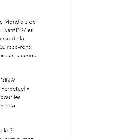
ère Mondiale de 
c Evanf1997 et 
urse de la 
00 recevront 
s sur la course 
 18h59 
 Perpétuel » 
pour les 
mettra 
 le 31 