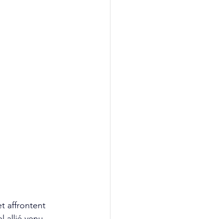
t affrontent 
 allié venu 