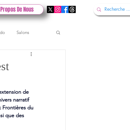
 Propos De Nous
ndo
Salons
Tech
Gamescom
st
Test PlayStation
 extension de 
vers narratif 
x Frontières du 
nsi que des 