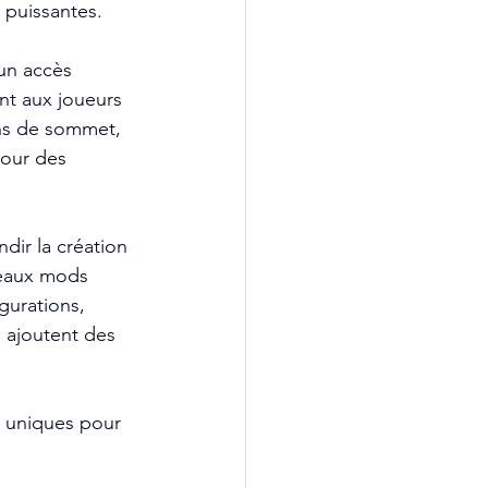
 puissantes.
 un accès 
ant aux joueurs 
ns de sommet, 
our des 
ir la création 
veaux mods 
gurations, 
 ajoutent des 
 uniques pour 