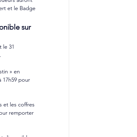
oueurs auront 
rt et le Badge 
nible sur 
 le 31 
.
tin » en 
à 17h59 pour 
et les coffres 
our remporter 