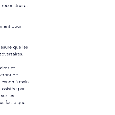
 reconstruire, 
ement pour 
mesure que les 
 adversaires.
ires et 
neront de 
n canon à main 
 assistée par 
sur les 
us facile que 