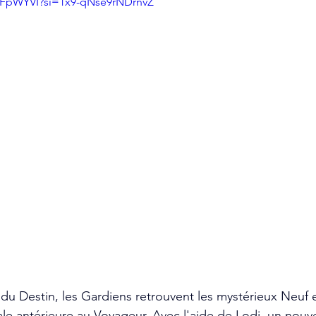
BTFpWYVI?si=1x9-qNse9rNDrnvZ
du Destin, les Gardiens retrouvent les mystérieux Neuf e
e antérieure au Voyageur. Avec l'aide de Lodi, un nouvel