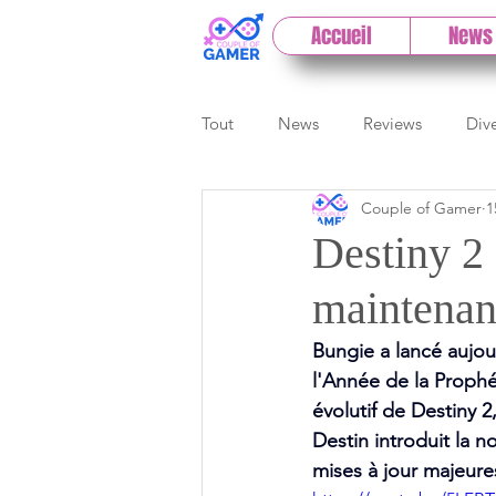
Accueil
News
Tout
News
Reviews
Div
Couple of Gamer
1
eSport
Previews
Cloud
Destiny 2 
maintenan
E3
Paris Games Week
Bungie a lancé aujou
l'Année de la Prophét
Test PC
Actu 1DCoG
T
évolutif de Destiny 
Destin introduit la 
mises à jour majeures