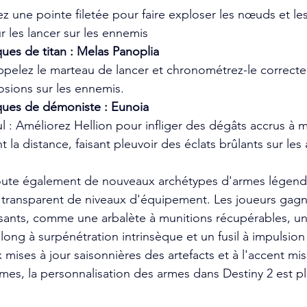
ez une pointe filetée pour faire exploser les nœuds et les
r les lancer sur les ennemis
ues de titan : Melas Panoplia
ppelez le marteau de lancer et chronométrez-le correct
sions sur les ennemis.
ques de démoniste : Eunoia
l : Améliorez Hellion pour infliger des dégâts accrus à 
t la distance, faisant pleuvoir des éclats brûlants sur les
oute également de nouveaux archétypes d'armes légenda
e transparent de niveaux d'équipement. Les joueurs gag
ssants, comme une arbalète à munitions récupérables, u
c long à surpénétration intrinsèque et un fusil à impulsion
mises à jour saisonnières des artefacts et à l'accent mis 
mes, la personnalisation des armes dans Destiny 2 est pl