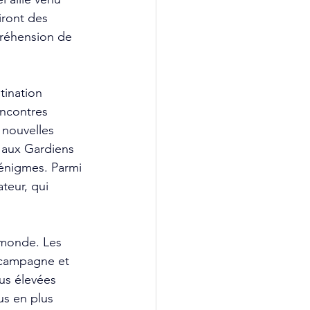
iront des 
préhension de 
tination 
encontres 
 nouvelles 
 aux Gardiens 
 énigmes. Parmi 
teur, qui 
monde. Les 
 campagne et 
us élevées 
us en plus 