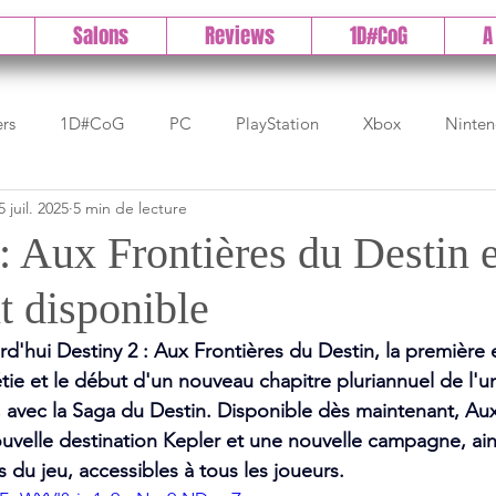
Salons
Reviews
1D#CoG
A
ers
1D#CoG
PC
PlayStation
Xbox
Ninte
5 juil. 2025
5 min de lecture
Test indé
DLC
IOS/Android
Direct
High 
: Aux Frontières du Destin e
t disponible
Early Access
Test 1DCoG
Test Xbox
Test Nintendo
rd'hui Destiny 2 : Aux Frontières du Destin, la première
ie et le début d'un nouveau chapitre pluriannuel de l'uni
est Stadia
The Game Awards
Balan
2, avec la Saga du Destin. Disponible dès maintenant, Au
nouvelle destination Kepler et une nouvelle campagne, ai
 du jeu, accessibles à tous les joueurs.