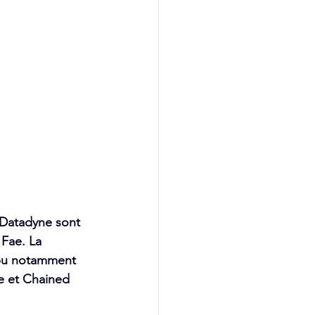
 Datadyne sont 
 Fae. La 
 pu notamment 
e et Chained 