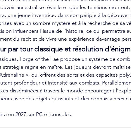
pouvoir ancestral se réveille et que les tensions montent,
, une jeune inventrice, dans son périple à la découvert
ises avec un sombre mystère et à la recherche de sa vér
sion influencera l'issue de l'histoire, ce qui permettra a
ement du récit et de vivre une expérience davantage per
r par tour classique et résolution d'énigm
assiques, Forge of the Fae propose un système de comba
a stratégie règne en maître. Les joueurs devront maîtrise
Adrenaline », qui offrent des sorts et des capacités polyv
utant profondeur et intensité aux combats. Parallèlement
es disséminées à travers le monde encouragent l'explor
ueurs avec des objets puissants et des connaissances c
tira en 2027 sur PC et consoles.