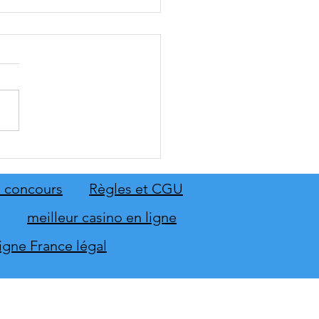
: The Old Country dévoile
emier aperçu du gameplay
on extension Homme
 concours
Règles et CGU
neur
meilleur casino en ligne
ligne France légal