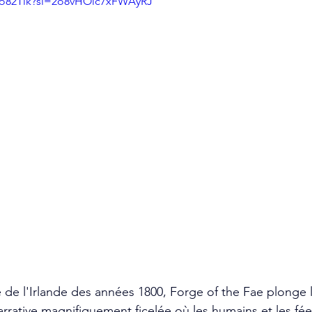
gHo82Tlk?si=2o8vHOlc7xFWAyRJ
é de l'Irlande des années 1800, Forge of the Fae plonge 
rrative magnifiquement ficelée où les humains et les fée