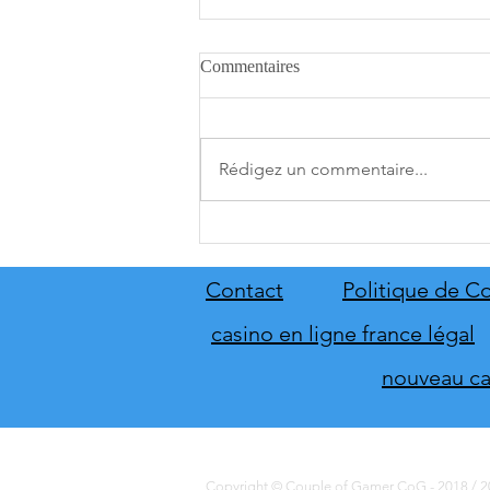
Commentaires
Rédigez un commentaire...
A.O.T. 3 se date au 10 décembre
Contact
Politique de Co
casino en ligne france légal
nouveau cas
Copyright © Couple of Gamer CoG - 2018 / 20