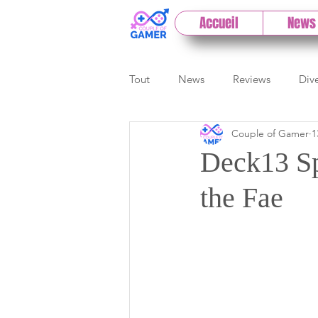
Accueil
News
Tout
News
Reviews
Div
Couple of Gamer
1
eSport
Previews
Cloud
Deck13 Spo
the Fae
E3
Paris Games Week
Test PC
Actu 1DCoG
T