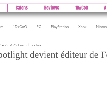
Salons
Reviews
1D#CoG
A
ers
1D#CoG
PC
PlayStation
Xbox
Ninte
3 août 2025
1 min de lecture
Test indé
DLC
IOS/Android
Direct
High 
tlight devient éditeur de F
Early Access
Test 1DCoG
Test Xbox
Test Nintendo
est Stadia
The Game Awards
Balan