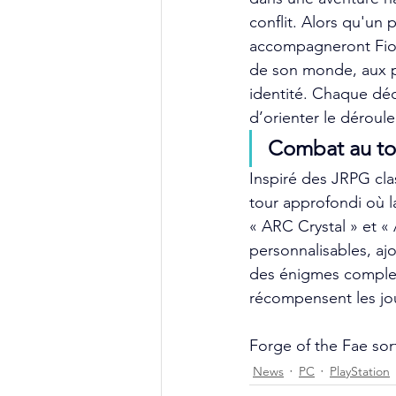
conflit. Alors qu'un 
accompagneront Fiora
de son monde, aux pr
identité. Chaque déci
d’orienter le déroul
Combat au tou
Inspiré des JRPG cl
tour approfondi où l
« ARC Crystal » et « 
personnalisables, ajo
des énigmes complex
récompensent les jo
Forge of the Fae sor
News
PC
PlayStation