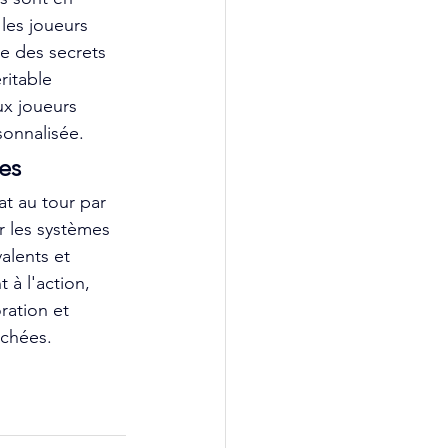
 les joueurs 
e des secrets 
itable 
ux joueurs 
sonnalisée.
es
t au tour par 
r les systèmes 
alents et 
 à l'action, 
ation et 
achées.