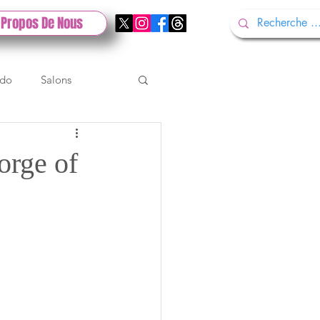
 Propos De Nous
ndo
Salons
Tech
Gamescom
orge of
Test PlayStation