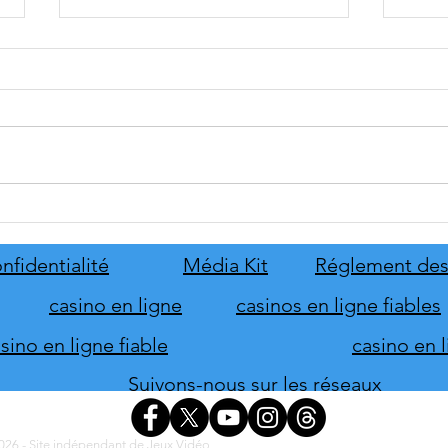
tinyBuild annonce Probably
Mafia
Stolen
le pr
de s
nfidentialité
Média Kit
Réglement des
d'hon
casino en ligne
casinos en ligne fiables
ino en ligne fiable
casino en 
Suivons-nous sur les réseaux
26 - Site indépendant de Jeux Vidéo