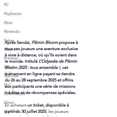
PC
PlayStation
Xbox
Nintendo
Salons
Après Sendai, 
Pikmin Bloom
 propose à 
tous ses joueurs une aventure exclusive 
eSport
à vivre à distance, où qu’ils soient dans 
Previews
le monde. Intitulé 
L’Odyssée de Pikmin 
Cloud
Bloom 2025 : tous ensemble !
, cet 
événement en ligne payant se tiendra 
Test indé
du 26 au 28 septembre 2025 et offrira 
DLC
aux participants une série de missions 
inédites et de récompenses spéciales.
IOS/Android
Direct
En achetant 
un ticket, disponible à 
partir du 30 juillet 2025
, les joueurs 
High Tech