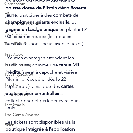
pourront notamment obtenir une 
Gamescom
pousse dorée de Pikmin déco Rosette 
E3
jaune
, participer à des 
combats de 
champignons géants exclusifs
, et 
Paris Games Week
gagner un badge unique
 en plantant 2 
Early Access
000 cosmos rouges (les pétales 
nécessaires sont inclus avec le ticket).
Test 1DCoG
Test Xbox
D’autres avantages attendent les 
Test Nintendo
participants, comme une 
tenue Mii 
inédite
 (sweat à capuche et visière 
Test PlayStation
Pikmin, à récupérer dès le 22 
Test PC
septembre), ainsi que des 
cartes 
postales événementielles
 à 
Actu 1DCoG
collectionner et partager avec leurs 
Test Stadia
amis.
The Game Awards
Les tickets sont disponibles via la 
Balan
boutique intégrée à l’application 