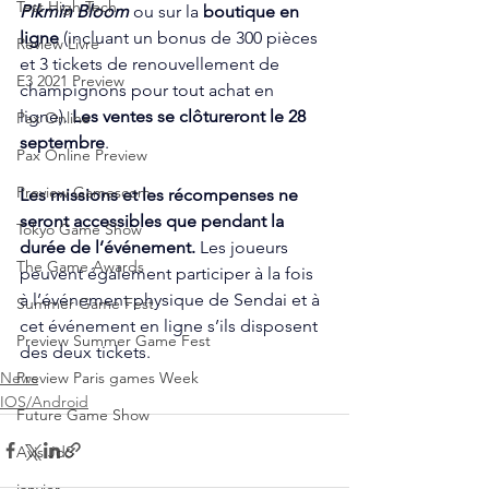
Test High Tech
Pikmin Bloom
 ou sur la 
boutique en 
ligne
 (incluant un bonus de 300 pièces 
Review Livre
et 3 tickets de renouvellement de 
E3 2021 Preview
champignons pour tout achat en 
ligne).
 Les ventes se clôtureront le 28 
Pax Online
septembre
.
Pax Online Preview
Preview Gamescom
Les missions et les récompenses ne 
seront accessibles que pendant la 
Tokyo Game Show
durée de l’événement. 
Les joueurs 
The Game Awards
peuvent également participer à la fois 
à l’événement physique de Sendai et à 
Summer Game Fest
cet événement en ligne s’ils disposent 
Preview Summer Game Fest
des deux tickets.
News
Preview Paris games Week
IOS/Android
Future Game Show
Avis JdS