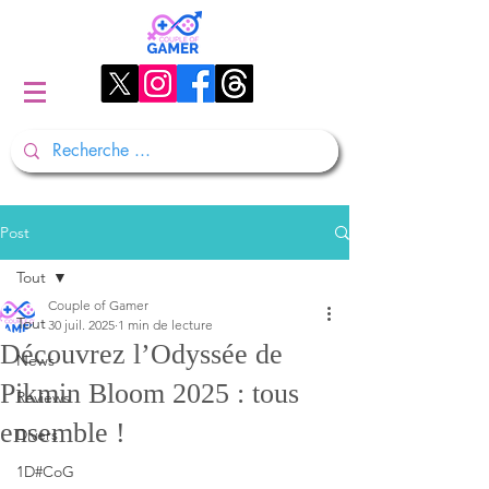
Post
Tout
Couple of Gamer
Tout
30 juil. 2025
1 min de lecture
Découvrez l’Odyssée de
News
Pikmin Bloom 2025 : tous
Reviews
ensemble !
Divers
1D#CoG