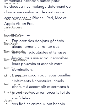
immense.L’occasion parfait pour 
Gamescom
(re)découvrir ce mélange détonnant de 
E3
dungeon-crawling et de gestion de 
campement sur iPhone, iPad, Mac et 
Paris Games Week
Apple Vision Pro.
Early Access
;
Fonctionnalités : 
Test 1DCoG
Explorez des donjons générés 
Test Xbox
aléatoirement, affronter des 
Test Nintendo
ennemis redoutables et terrasser 
les gourous rivaux pour absorber 
Test PlayStation
leurs pouvoirs et asseoir votre 
Test PC
domination.
Créez un cocon pour vous ouailles 
Actu 1DCoG
: bâtiments à construire, rituels 
Test Stadia
obscurs à accomplir et sermons à 
prononcer pour renforcer la foi de 
The Game Awards
vos fidèles.
Balan
Vos fidèles animaux ont besoin 