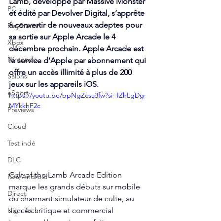
Lamb, développé par Massive Monster 
PC
et édité par Devolver Digital, s’apprête 
à convertir de nouveaux adeptes pour 
PlayStation
sa sortie sur Apple Arcade le 4 
Xbox
décembre prochain. Apple Arcade est 
Nintendo
le service d’Apple par abonnement qui 
offre un accès illimité à plus de 200 
Salons
jeux sur les appareils iOS.
eSport
https://youtu.be/bpNgZcsa3fw?si=IZhLgDg-
MYkkhF2c
Previews
Cloud
Test indé
DLC
Cult of the Lamb Arcade Edition 
IOS/Android
marque les grands débuts sur mobile 
Direct
du charmant simulateur de culte, au 
succès critique et commercial 
High Tech