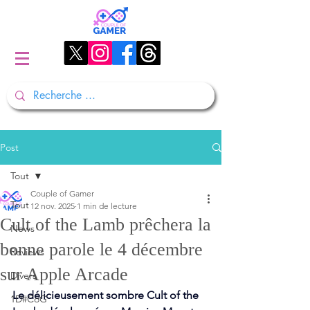
Post
Tout
Couple of Gamer
Tout
12 nov. 2025
1 min de lecture
Cult of the Lamb prêchera la
News
bonne parole le 4 décembre
Reviews
sur Apple Arcade
Divers
Le délicieusement sombre Cult of the 
1D#CoG