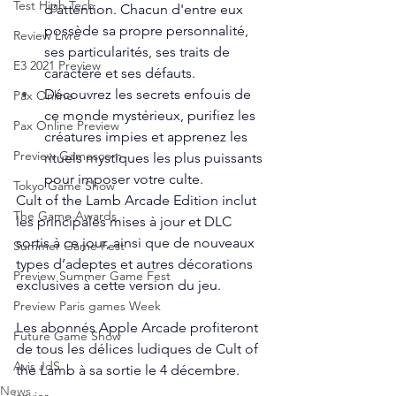
Test High Tech
d’attention. Chacun d'entre eux 
possède sa propre personnalité, 
Review Livre
ses particularités, ses traits de 
E3 2021 Preview
caractère et ses défauts.
Découvrez les secrets enfouis de 
Pax Online
ce monde mystérieux, purifiez les 
Pax Online Preview
créatures impies et apprenez les 
Preview Gamescom
rituels mystiques les plus puissants 
pour imposer votre culte.
Tokyo Game Show
Cult of the Lamb Arcade Edition inclut 
The Game Awards
les principales mises à jour et DLC 
sortis à ce jour, ainsi que de nouveaux 
Summer Game Fest
types d’adeptes et autres décorations 
Preview Summer Game Fest
exclusives à cette version du jeu. 
Preview Paris games Week
Les abonnés Apple Arcade profiteront 
Future Game Show
de tous les délices ludiques de Cult of 
Avis JdS
the Lamb à sa sortie le 4 décembre.
News