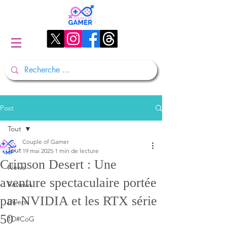
Post
Tout
Couple of Gamer
Tout
19 mai 2025
1 min de lecture
Crimson Desert : Une
News
aventure spectaculaire portée
Reviews
par NVIDIA et les RTX série
Divers
50
1D#CoG