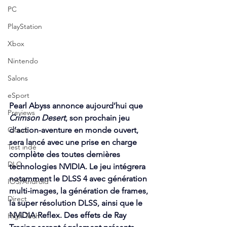
PC
PlayStation
Xbox
Nintendo
Salons
eSport
Pearl Abyss annonce aujourd’hui que 
Previews
Crimson Desert
, son prochain jeu 
Cloud
d’action-aventure en monde ouvert, 
sera lancé avec une prise en charge 
Test indé
complète des toutes dernières 
DLC
technologies NVIDIA. Le jeu intégrera 
notamment le DLSS 4 avec génération 
IOS/Android
multi-images, la génération de frames, 
Direct
la super résolution DLSS, ainsi que le 
NVIDIA Reflex. Des effets de Ray 
High Tech