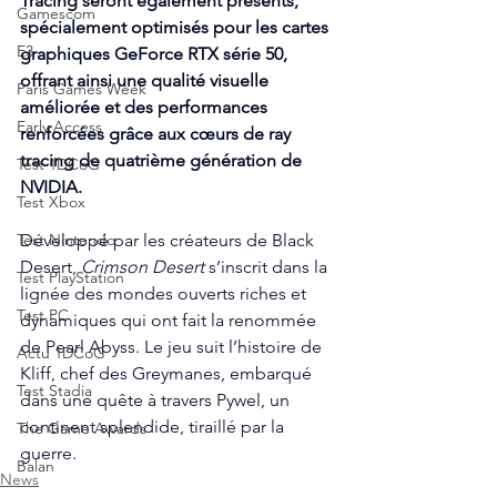
Tracing seront également présents, 
Gamescom
spécialement optimisés pour les cartes 
E3
graphiques GeForce RTX série 50, 
offrant ainsi une qualité visuelle 
Paris Games Week
améliorée et des performances 
Early Access
renforcées grâce aux cœurs de ray 
tracing de quatrième génération de 
Test 1DCoG
NVIDIA. 
Test Xbox
Test Nintendo
Développé par les créateurs de Black 
Desert, 
Crimson Desert 
s’inscrit dans la 
Test PlayStation
lignée des mondes ouverts riches et 
Test PC
dynamiques qui ont fait la renommée 
de Pearl Abyss. Le jeu suit l’histoire de 
Actu 1DCoG
Kliff, chef des Greymanes, embarqué 
Test Stadia
dans une quête à travers Pywel, un 
continent splendide, tiraillé par la 
The Game Awards
guerre.
Balan
News