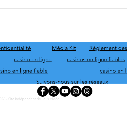
Disney Epic Mickey :
Let's
Rebrushed se mobilise pour son
ABBA
lancement
nove
nfidentialité
Média Kit
Réglement des
casino en ligne
casinos en ligne fiables
ino en ligne fiable
casino en 
Suivons-nous sur les réseaux
26 - Site indépendant de Jeux Vidéo