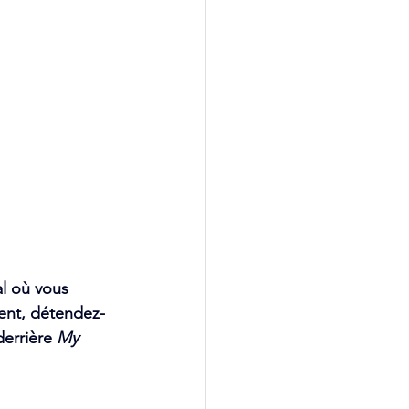
l où vous 
ment, détendez-
errière 
My 