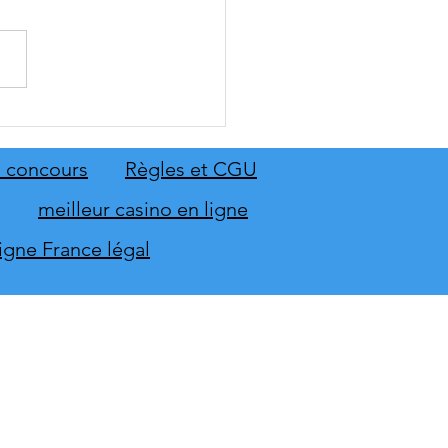
 Sing 2027 et Let's Sing
 seront sur scène en
mbre
 concours
Règles et CGU
meilleur casino en ligne
ligne France légal