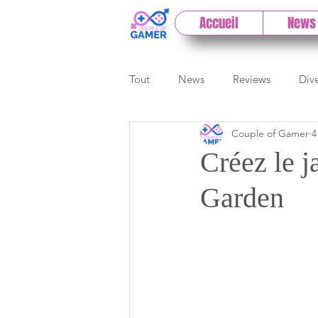
Accueil
News
Tout
News
Reviews
Div
Couple of Gamer
4
eSport
Previews
Cloud
Créez le 
Garden
E3
Paris Games Week
Test PC
Actu 1DCoG
T