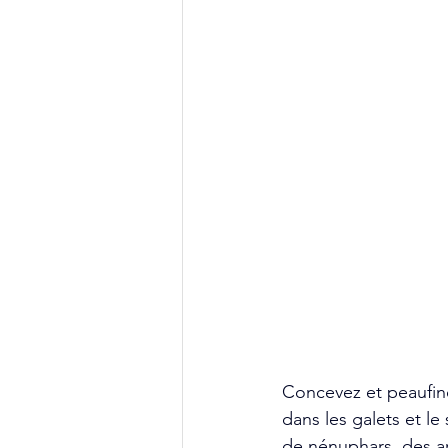
Concevez et peaufine
dans les galets et l
de nénuphars, des ar