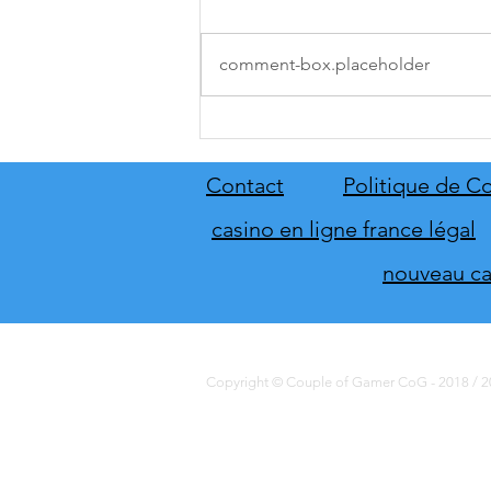
comment-box.placeholder
[THQ Nordic Digital Showcase
2026] Découvrez les annonces
du direct de THQ Nordic
Contact
Politique de Co
casino en ligne france légal
nouveau cas
Copyright © Couple of Gamer CoG - 2018 / 20