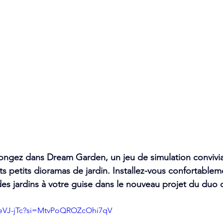
ongez dans Dream Garden, un jeu de simulation convivia
its petits dioramas de jardin. Installez-vous confortable
des jardins à votre guise dans le nouveau projet du duo d
ReVJ-jTc?si=MtvPoQROZcOhi7qV