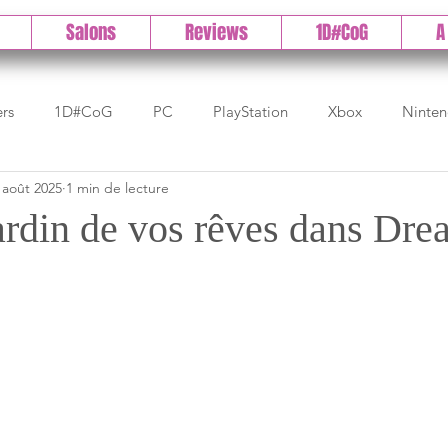
Salons
Reviews
1D#CoG
A
ers
1D#CoG
PC
PlayStation
Xbox
Ninte
 août 2025
1 min de lecture
Test indé
DLC
IOS/Android
Direct
High 
jardin de vos rêves dans Dr
Early Access
Test 1DCoG
Test Xbox
Test Nintendo
est Stadia
The Game Awards
Balan