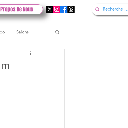
 Propos De Nous
ndo
Salons
Tech
Gamescom
eam
Test PlayStation