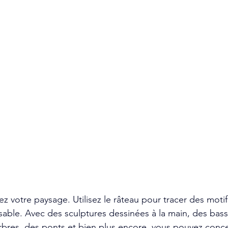
z votre paysage. Utilisez le râteau pour tracer des moti
e sable. Avec des sculptures dessinées à la main, des bas
bres, des ponts et bien plus encore, vous pouvez conce