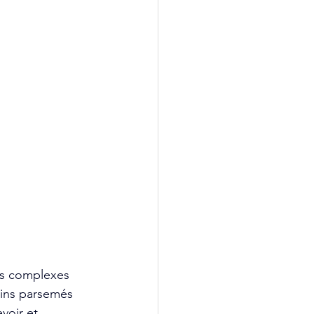
fs complexes 
sins parsemés 
voir et 