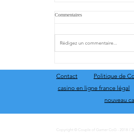
Commentaires
Rédigez un commentaire...
A.O.T. 3 se date au 10 décembre
Contact
Politique de Co
casino en ligne france légal
nouveau cas
Copyright © Couple of Gamer CoG - 2018 / 20