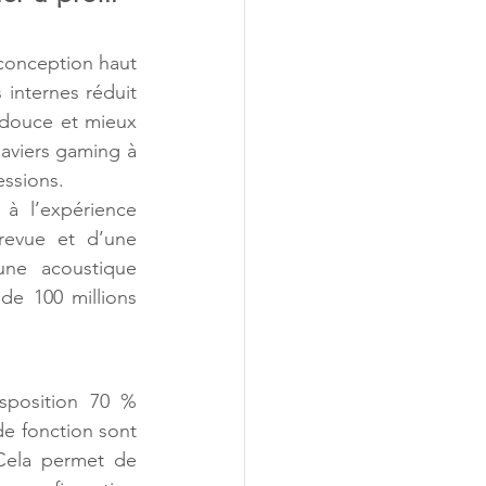
conception haut 
internes réduit 
s douce et mieux 
aviers gaming à 
essions.
 l’expérience 
evue et d’une 
une acoustique 
e 100 millions 
position 70 % 
 fonction sont 
 Cela permet de 