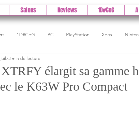
Salons
Reviews
1D#CoG
A
ers
1D#CoG
PC
PlayStation
Xbox
Ninte
 juil.
3 min de lecture
Test indé
DLC
IOS/Android
Direct
High 
TRFY élargit sa gamme h
ec le K63W Pro Compact
Early Access
Test 1DCoG
Test Xbox
Test Nintendo
est Stadia
The Game Awards
Balan