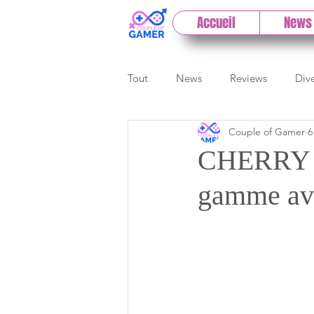
Accueil
News
Tout
News
Reviews
Div
Couple of Gamer
6
eSport
Previews
Cloud
CHERRY X
gamme av
E3
Paris Games Week
Test PC
Actu 1DCoG
T