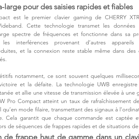
-large pour des saisies rapides et fiables
ct est le premier clavier gaming de CHERRY XTR
-Wideband. Cette technologie transmet les données 
large spectre de fréquences et fonctionne dans sa p
, les interférences provenant d’autres appareils 
duites, et la connexion reste stable même dans des 
és.
titifs notamment, ce sont souvent quelques millisecond
 victoire et la défaite. La technologie UWB enregistre
anée et allie une vitesse de transmission élevée à une g
W Pro Compact atteint un taux de rafraîchissement de 
 qu’en mode filaire, transmettant des signaux à l’ordinat
de. Cela garantit que chaque commande est captée et
s de séquences de frappes rapides et de situations de 
 de frappe haut de gamme dans un clavier