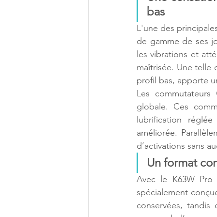
bas
L'une des principale
de gamme de ses join
les vibrations et att
maîtrisée. Une telle
profil bas, apporte 
Les commutateurs 
globale. Ces commu
lubrification réglé
améliorée. Parallèl
d’activations sans a
Un format co
Avec le K63W Pro 
spécialement conçue
conservées, tandis 