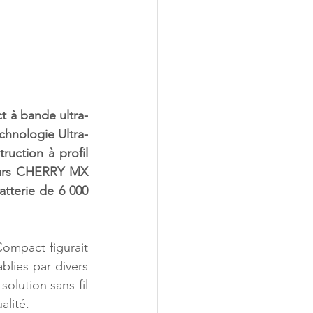
 à bande ultra-
echnologie Ultra-
ction à profil 
eurs CHERRY MX 
tterie de 6 000 
ompact figurait 
lies par divers 
lution sans fil 
alité. 