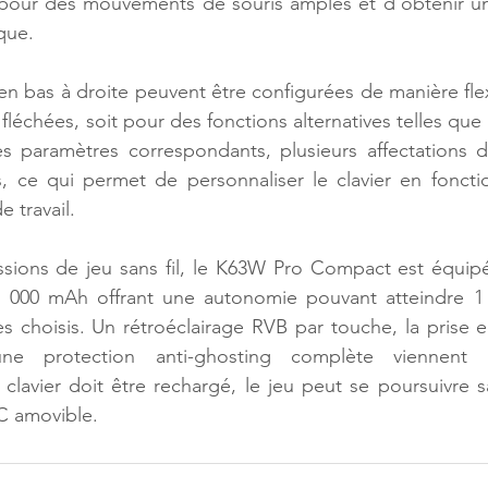
pour des mouvements de souris amples et d’obtenir une
que.
n bas à droite peuvent être configurées de manière flexi
échées, soit pour des fonctions alternatives telles que S
s paramètres correspondants, plusieurs affectations d
, ce qui permet de personnaliser le clavier en fonctio
e travail.
ssions de jeu sans fil, le K63W Pro Compact est équipé
 000 mAh offrant une autonomie pouvant atteindre 1 
es choisis. Un rétroéclairage RVB par touche, la prise
ne protection anti-ghosting complète viennent 
e clavier doit être rechargé, le jeu peut se poursuivre s
C amovible.