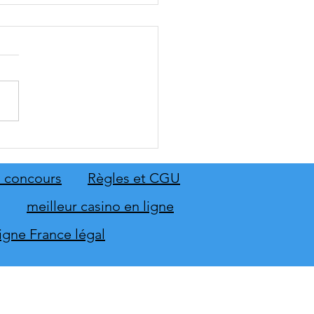
: The Old Country dévoile
emier aperçu du gameplay
on extension Homme
 concours
Règles et CGU
neur
meilleur casino en ligne
ligne France légal