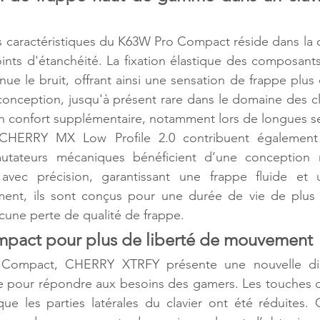
s caractéristiques du K63W Pro Compact réside dans la 
ts d'étanchéité. La fixation élastique des composants 
énue le bruit, offrant ainsi une sensation de frappe plu
 conception, jusqu'à présent rare dans le domaine des cl
un confort supplémentaire, notamment lors de longues s
CHERRY MX Low Profile 2.0 contribuent également à
tateurs mécaniques bénéficient d’une conception r
e avec précision, garantissant une frappe fluide et 
ement, ils sont conçus pour une durée de vie de plus d
ucune perte de qualité de frappe.
mpact pour plus de liberté de mouvement
Compact, CHERRY XTRFY présente une nouvelle dis
 pour répondre aux besoins des gamers. Les touches de
que les parties latérales du clavier ont été réduites.