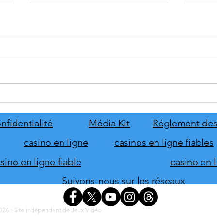
tinyBuild annonce Probably
Mafia
Stolen
le pr
de s
nfidentialité
Média Kit
Réglement des
d'hon
casino en ligne
casinos en ligne fiables
ino en ligne fiable
casino en 
Suivons-nous sur les réseaux
26 - Site indépendant de Jeux Vidéo