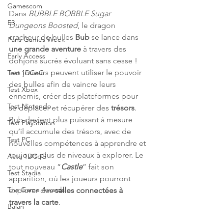
Gamescom
Dans 
BUBBLE BOBBLE Sugar 
E3
Dungeons Boosted
, le dragon 
cracheur de bulles 
Bub 
se lance dans 
Paris Games Week
une grande aventure
 à travers des 
Early Access
donjons sucrés évoluant sans cesse ! 
Les joueurs peuvent utiliser le pouvoir 
Test 1DCoG
des bulles afin de vaincre leurs 
Test Xbox
ennemis, créer des plateformes pour 
Test Nintendo
se déplacer et récupérer des 
trésors
. 
Bub devient plus puissant à mesure 
Test PlayStation
qu’il accumule des trésors, avec de 
Test PC
nouvelles compétences à apprendre et 
toujours plus de niveaux à explorer. Le 
Actu 1DCoG
tout nouveau “
Castle
” fait son 
Test Stadia
apparition, où les joueurs pourront 
The Game Awards
explorer des
 salles connectées à 
travers la carte
.
Balan