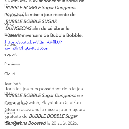
CORPORATION annoncent la sortie de 
PC
BUBBLE BOBBLE Sugar Dungeons 
Boosted,
 la mise à jour récente de 
PlayStation
BUBBLE BOBBLE SUGAR 
Xbox
DUNGEONS
 afin de célébrer le 
Nintendo
40
 anniversaire de Bubble Bobble.
ème
https://youtu.be/VQmrAY-ffkU?
Salons
si=m0l7MhqGvKcU36bn
eSport
Previews
Cloud
Test indé
Tous les joueurs possédant déjà le jeu 
DLC
BUBBLE BOBBLE Sugar Dungeons
 sur 
Nintendo Switch, PlayStation 5, et/ou 
IOS/Android
Steam recevrons la mise à jour majeure 
Direct
gratuite de 
BUBBLE BOBBLE Sugar 
High Tech
Dungeons Boosted
 le 20 août 2026.