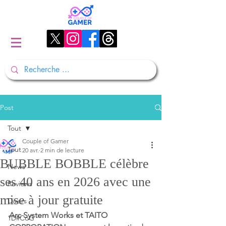
Post
Tout
Couple of Gamer
Tout
20 avr.
2 min de lecture
BUBBLE BOBBLE célèbre
News
ses 40 ans en 2026 avec une
Reviews
mise à jour gratuite
Divers
Arc System Works et TAITO 
1D#CoG