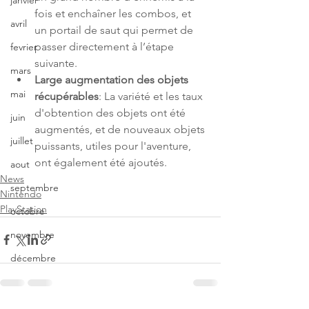
janvier
fois et enchaîner les combos, et 
avril
un portail de saut qui permet de 
passer directement à l’étape 
fevrier
suivante.
mars
Large augmentation des objets 
mai
récupérables
: La variété et les taux 
d'obtention des objets ont été 
juin
augmentés, et de nouveaux objets 
juillet
puissants, utiles pour l'aventure, 
ont également été ajoutés.
aout
News
septembre
Nintendo
PlayStation
octobre
novembre
décembre