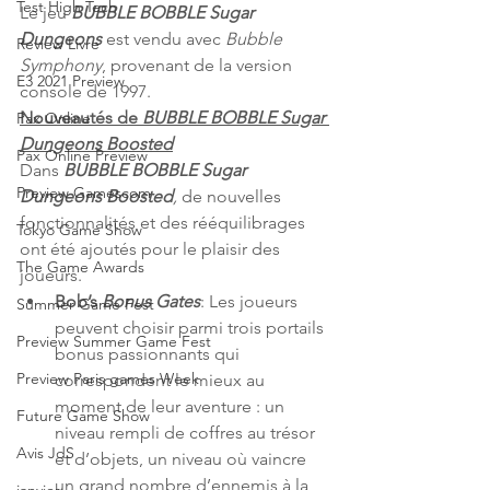
Test High Tech
Le jeu 
BUBBLE BOBBLE Sugar 
Dungeons
 est vendu avec 
Bubble 
Review Livre
Symphony
, provenant de la version 
E3 2021 Preview
console de 1997.
Nouveautés de 
BUBBLE BOBBLE Sugar 
Pax Online
Dungeons Boosted
Pax Online Preview
Dans 
BUBBLE BOBBLE Sugar 
Preview Gamescom
Dungeons Boosted
,
 de nouvelles 
fonctionnalités et des rééquilibrages 
Tokyo Game Show
ont été ajoutés pour le plaisir des 
The Game Awards
joueurs.
Bob’s 
Bonus Gates
: Les joueurs 
Summer Game Fest
peuvent choisir parmi trois portails 
Preview Summer Game Fest
bonus passionnants qui 
Preview Paris games Week
correspondent le mieux au 
moment de leur aventure : un 
Future Game Show
niveau rempli de coffres au trésor 
Avis JdS
et d’objets, un niveau où vaincre 
un grand nombre d’ennemis à la 