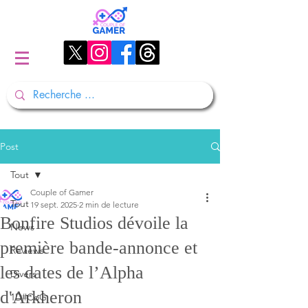
Post
Tout
Couple of Gamer
Tout
19 sept. 2025
2 min de lecture
Bonfire Studios dévoile la
News
première bande-annonce et
Reviews
les dates de l’Alpha
Divers
d'Arkheron
1D#CoG