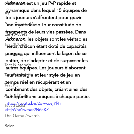
Arkheron 
est un jeu PvP rapide et 
Gamescom
dynamique dans lequel 15 équipes de 
E3
trois joueurs s’affrontent pour gravir 
Paris Games Week
une mystérieuse Tour constituée de 
fragments de leurs vies passées. Dans 
Early Access
Arkheron
, les objets sont les véritables 
Test 1DCoG
héros, chacun étant doté de capacités 
uniques qui influencent la façon de se 
Test Xbox
battre, de s’adapter et de surpasser les 
Test Nintendo
autres équipes. Les joueurs élaborent 
Test PlayStation
leur stratégie et leur style de jeu en 
temps réel en récupérant et en 
Test PC
combinant des objets, créant ainsi des 
Actu 1DCoG
configurations uniques à chaque partie.
https://youtu.be/2q-vxoejYf4?
Test Stadia
si=jnVhcYwmer2N6eKZ
The Game Awards
Balan