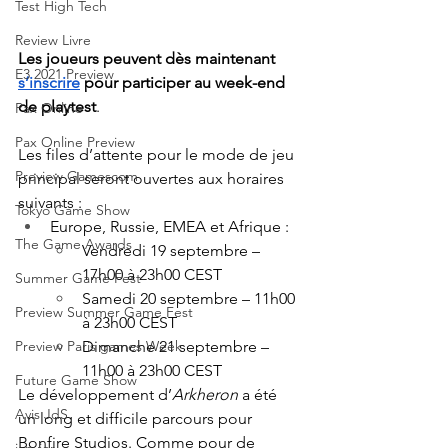
Test High Tech
Review Livre
Les joueurs peuvent dès maintenant 
E3 2021 Preview
s’inscrire
 pour participer au week-end 
de playtest
. 
Pax Online
Pax Online Preview
Les files d’attente pour le mode de jeu 
Preview Gamescom
principal seront ouvertes aux horaires 
suivants :
Tokyo Game Show
Europe, Russie, EMEA et Afrique :
The Game Awards
Vendredi 19 septembre – 
17h00 à 23h00 CEST
Summer Game Fest
Samedi 20 septembre – 11h00 
Preview Summer Game Fest
à 23h00 CEST
Dimanche 21 septembre – 
Preview Paris games Week
11h00 à 23h00 CEST
Future Game Show
Le développement d’
Arkheron
 a été 
Avis JdS
un long et difficile parcours pour 
Bonfire Studios. Comme pour de 