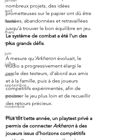
janvier
nombreux projets, des idées 
avril
prometteuses sur le papier ont dû être 
testées, abandonnées et retravaillées 
fevrier
jusqu’à trouver le bon équilibre en jeu. 
mars
Le système de combat a été l’un des 
mai
plus grands défis
. 
juin
À mesure qu
’Arkheron
 évoluait, le 
juillet
studio a progressivement élargi le 
cercle des testeurs, d’abord aux amis 
aout
et à la famille, puis à des joueurs 
septembre
compétitifs expérimentés, afin de 
pousser le jeu plus loin et de recueillir 
octobre
des retours précieux.
novembre
décembre
Plus tôt cette année, un playtest privé a 
permis de connecter 
Arkheron 
à des 
joueurs issus d’horizons compétitifs 