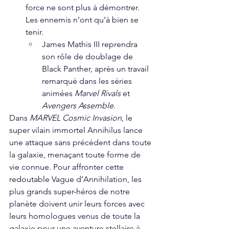
force ne sont plus à démontrer. 
Les ennemis n’ont qu’à bien se 
tenir. 
James Mathis III reprendra 
son rôle de doublage de 
Black Panther, après un travail 
remarqué dans les séries 
animées 
Marvel Rivals 
et 
Avengers Assemble
.
Dans 
MARVEL Cosmic Invasion
, le 
super vilain immortel Annihilus lance 
une attaque sans précédent dans toute 
la galaxie, menaçant toute forme de 
vie connue. Pour affronter cette 
redoutable Vague d’Annihilation, les 
plus grands super-héros de notre 
planète doivent unir leurs forces avec 
leurs homologues venus de toute la 
galaxie pour une aventure stellaire à 