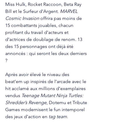
Miss Hulk, Rocket Raccoon, Beta Ray 
Bill et le Surfeur d’Argent. 
MARVEL 
Cosmic Invasion
 offrira pas moins de 
15 combattants jouables, chacun 
profitant du travail d’acteurs et 
d’actrices de doublage de renom. 13 
des 15 personnages ont déjà été 
annoncés : qui seront les deux derniers 
?
Après avoir élevé le niveau des 
beat’em up inspirés de l’arcade avec le 
hit acclamé aux millions d’exemplaires 
vendus 
Teenage Mutant Ninja Turtles: 
Shredder’s Revenge
, Dotemu et Tribute 
Games modernisent le fun intemporel 
des jeux d’action en 
tag team
. 
L’occasion est parfaite pour célébrer 
les différentes ères de l’univers le plus 