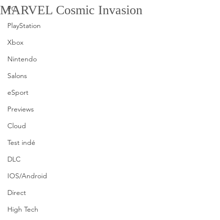
MARVEL Cosmic Invasion
PC
PlayStation
Xbox
Nintendo
Salons
eSport
Previews
Cloud
Test indé
DLC
IOS/Android
Direct
High Tech