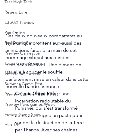
Test High Tech
Review Livre
E3 2021 Preview
Pax Online
Ces deux nouveaux combattants au 
style unique profitent eux-aussi des 
Pax Online Preview
animations faites à la main de cet 
Preview Gamescom
hommage vibrant aux bandes 
Tokyo Game Show
dessinées MARVEL. Une dimension 
visuelle à couper le souffle 
The Game Awards
parfaitement mise en valeur dans cette 
Summer Game Fest
nouvelle bande-annonce : 
Cosmic Ghost Rider
 : une 
Preview Summer Game Fest
incarnation redoutable du 
Preview Paris games Week
Punisher, qui s’est transformé 
Future Game Show
après avoir signé un pacte pour 
venger la destruction de la Terre 
Avis JdS
par Thanos. Avec ses chaînes 