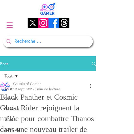
Post
Tout
Couple of Gamer
Tout
19 sept. 2025
3 min de lecture
Black Panther et Cosmic
News
Ghost Rider rejoignent la
Reviews
mêlée pour combattre Thanos
Divers
dans une nouveau trailer de
1D#CoG