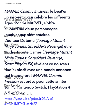
Gamescom
E3
MARVEL Cosmic Invasion
, le beat’em 
up néo-rétro qui célèbre les différents 
Paris Games Week
âges d’or de MARVEL, s’offre 
Early Access
aujourd’hui deux personnages 
jouables supplémentaires. 
Test 1DCoG
L’éditeur 
Dotemu
 (
Teenage Mutant 
Test Xbox
Ninja Turtles: Shredder’s Revenge
) et le 
studio 
Tribute Games
 (
Teenage Mutant 
Test Nintendo
Ninja Turtles: Shredder’s Revenge
, 
Test PlayStation
Scott Pilgrim EX
) révèlent ce nouveau 
Test PC
duo explosif avec une bande-annonce 
qui frappe fort ! 
MARVEL Cosmic 
Actu 1DCoG
Invasion 
est prévu pour cette année 
Test Stadia
sur 
PC
, Nintendo Switch, PlayStation 4 
& 5 et Xbox. 
The Game Awards
https://youtu.be/gdosJrDNA-c?
Balan
si=Ma1MfTe9l_ssHc7Z