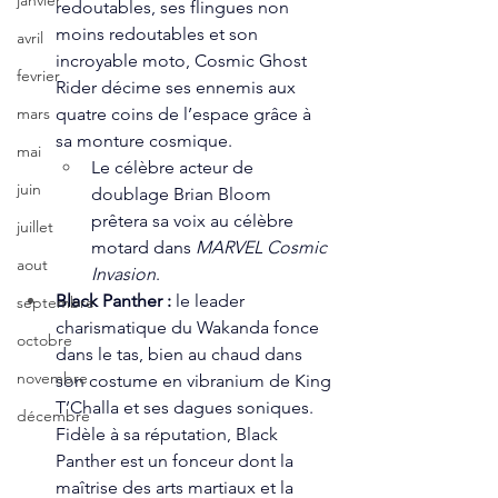
janvier
redoutables, ses flingues non 
moins redoutables et son 
avril
incroyable moto, Cosmic Ghost 
fevrier
Rider décime ses ennemis aux 
quatre coins de l’espace grâce à 
mars
sa monture cosmique. 
mai
Le célèbre acteur de 
juin
doublage Brian Bloom 
prêtera sa voix au célèbre 
juillet
motard dans 
MARVEL Cosmic 
aout
Invasion
.
Black Panther : 
le leader 
septembre
charismatique du Wakanda fonce 
octobre
dans le tas, bien au chaud dans 
novembre
son costume en vibranium de King 
T’Challa et ses dagues soniques. 
décembre
Fidèle à sa réputation, Black 
Panther est un fonceur dont la 
maîtrise des arts martiaux et la 