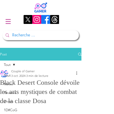
Post
Tout
Couple of Gamer
Tout
3 oct. 2024
3 min de lecture
Black Desert Console dévoile
News
les arts mystiques de combat
Reviews
de la classe Dosa
Divers
1D#CoG