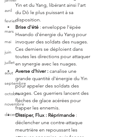
janvier
Yin et du Yang, libérant ainsi l'art 
avril
du Dô le plus puissant à sa 
disposition. 
fevrier
Brise d'été
 : enveloppe l'épée 
mars
Hwando d'énergie du Yang pour 
invoquer des soldats des nuages. 
mai
Ces derniers se déploient dans 
juin
toutes les directions pour attaquer 
juillet
en synergie avec les nuages. 
Averse d'hiver : 
canalise une 
aout
grande quantité d'énergie du Yin 
septembre
pour appeler des soldats des 
nuages. Ces guerriers lancent des 
octobre
flèches de glace acérées pour 
novembre
frapper les ennemis. 
décembre
Dissiper, Flux : Réprimande
 : 
déclencher une contre-attaque 
meurtrière en repoussant les 