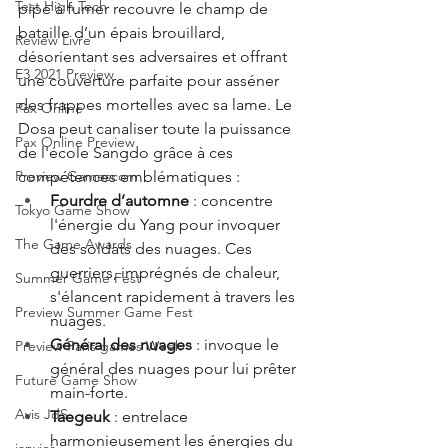
Test High Tech
pipe à fumer recouvre le champ de 
bataille d’un épais brouillard, 
Review Livre
désorientant ses adversaires et offrant 
E3 2021 Preview
une couverture parfaite pour asséner 
des frappes mortelles avec sa lame. Le 
Pax Online
Dosa peut canaliser toute la puissance 
Pax Online Preview
de l'école Sangdo grâce à ces 
compétences emblématiques : 
Preview Gamescom
Fourdre d’automne
 : concentre 
Tokyo Game Show
l'énergie du Yang pour invoquer 
The Game Awards
des soldats des nuages. Ces 
guerriers, imprégnés de chaleur, 
Summer Game Fest
s'élancent rapidement à travers les 
Preview Summer Game Fest
nuages. 
Général des nuages
 : invoque le 
Preview Paris games Week
général des nuages pour lui prêter 
Future Game Show
main-forte. 
Avis JdS
Taegeuk 
: entrelace 
harmonieusement les énergies du 