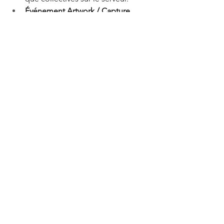
Événement Artwork / Capture 
d'écran Dosa (mercredi 2 octobre - 
jeudi 31 octobre):
 les joueurs 
pourront partager leurs créations 
artistiques inspirées de Dosa sur 
nos réseaux sociaux et gagner des 
objets précieux dans le jeu.  
Voir tout
Posts récents