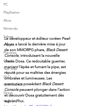
PC
PlayStation
Xbox
Nintendo
Salons
Le développeur et éditeur coréen Pearl 
Abyss a lancé la dernière mise à jour 
eSport
de son MMORPG phare, 
Black Desert 
Previews
Console
, introduisant la nouvelle 
Cloud
classe Dosa. Ce redoutable guerrier, 
maniant l'épée et fumant la pipe, est 
Test indé
réputé pour sa maîtrise des énergies 
DLC
ombrales et lumineuses. Les 
aventuriers possédant 
Black Desert 
IOS/Android
Console
 peuvent plonger dans l'action 
Direct
et découvrir Dosa gratuitement dès 
aujourd'hui. 
High Tech