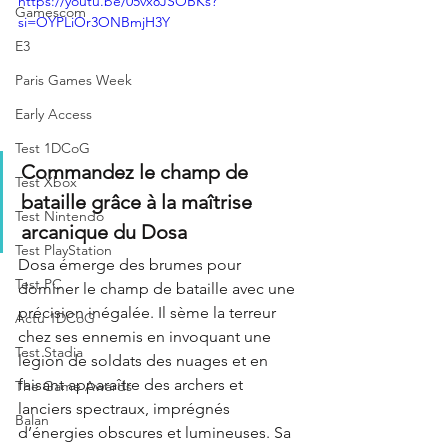
https://youtu.be/05vx8JSOBKs?
Gamescom
si=OYPLiOr3ONBmjH3Y
E3
Paris Games Week
Early Access
Test 1DCoG
Commandez le champ de 
Test Xbox
bataille grâce à la maîtrise 
Test Nintendo
arcanique du Dosa 
Test PlayStation
Dosa émerge des brumes pour 
Test PC
dominer le champ de bataille avec une 
précision inégalée. Il sème la terreur 
Actu 1DCoG
chez ses ennemis en invoquant une 
Test Stadia
légion de soldats des nuages et en 
faisant apparaître des archers et 
The Game Awards
lanciers spectraux, imprégnés 
Balan
d’énergies obscures et lumineuses. Sa 