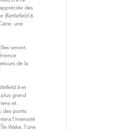
 appréciée des 
de 
Battlefield 6
. 
Caire, une 
Elles seront 
érience 
etours de la 
tlefield 6
 et 
 plus grand 
iens et 
c des ponts 
era l'intensité 
'Île Wake, l'une 