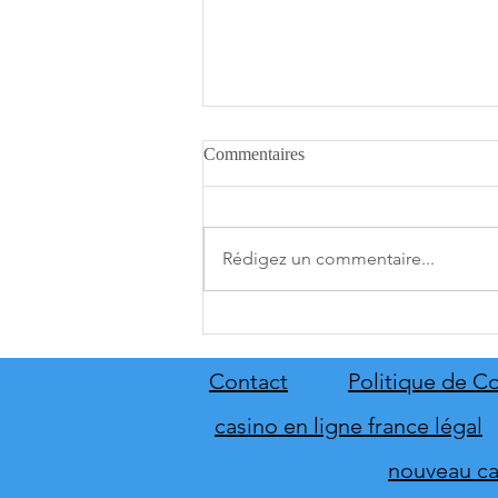
Commentaires
Rédigez un commentaire...
A.O.T. 3 se date au 10 décembre
Contact
Politique de Co
casino en ligne france légal
nouveau cas