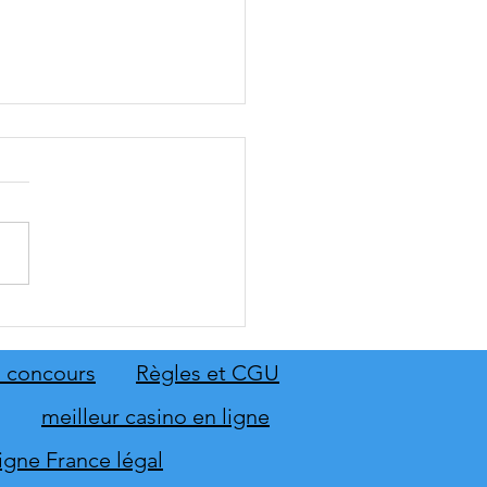
: The Old Country dévoile
emier aperçu du gameplay
on extension Homme
 concours
Règles et CGU
neur
meilleur casino en ligne
ligne France légal