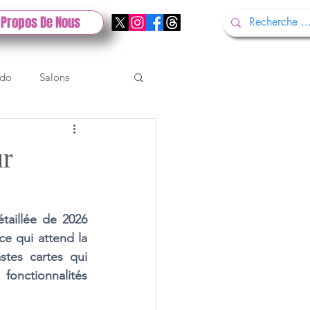
 Propos De Nous
ndo
Salons
Tech
Gamescom
ur
Test PlayStation
taillée de 2026 
e qui attend la 
tes cartes qui 
fonctionnalités 