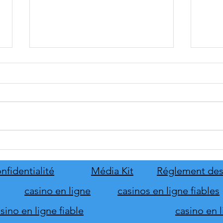
tinyBuild annonce Probably
Mafia
Stolen
le pr
de s
nfidentialité
Média Kit
Réglement des
d'hon
casino en ligne
casinos en ligne fiables
ino en ligne fiable
casino en 