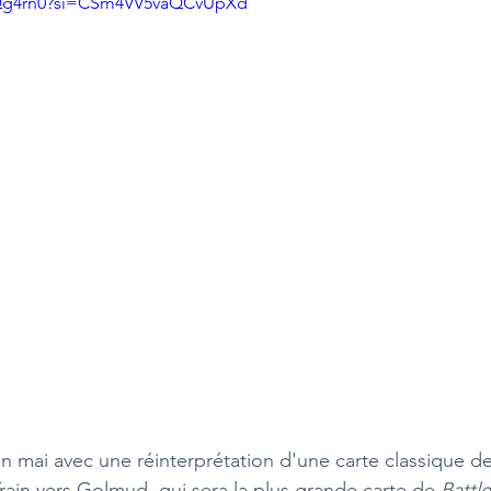
YjQg4rn0?si=CSm4VV5vaQCvUpXd
n mai avec une réinterprétation d'une carte classique de
ain vers Golmud, qui sera la plus grande carte de 
Battle