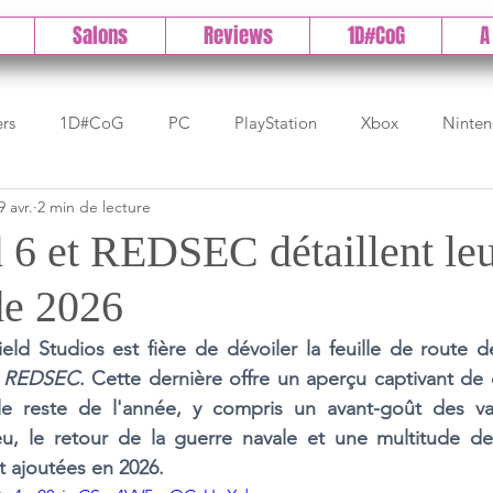
Salons
Reviews
1D#CoG
A
ers
1D#CoG
PC
PlayStation
Xbox
Ninte
9 avr.
2 min de lecture
Test indé
DLC
IOS/Android
Direct
High 
d 6 et REDSEC détaillent le
de 2026
Early Access
Test 1DCoG
Test Xbox
Test Nintendo
ield Studios est fière de dévoiler la feuille de route dé
 
REDSEC
. Cette dernière offre un aperçu captivant de c
est Stadia
The Game Awards
Balan
 reste de l'année, y compris un avant-goût des vas
eu, le retour de la guerre navale et une multitude de 
nt ajoutées en 2026.