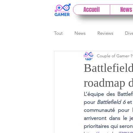
Accueil
News
Tout
News
Reviews
Div
Couple of Gamer
1
eSport
Previews
Cloud
Battlefiel
roadmap 
E3
Paris Games Week
L’équipe des Battlef
pour 
Battlefield 6 
et
Test PC
Actu 1DCoG
T
communauté pour le
arriveront dans le j
prioritaires qui sero