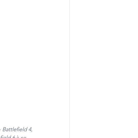
 
Battlefield 4
, 
field 6 
à ce 