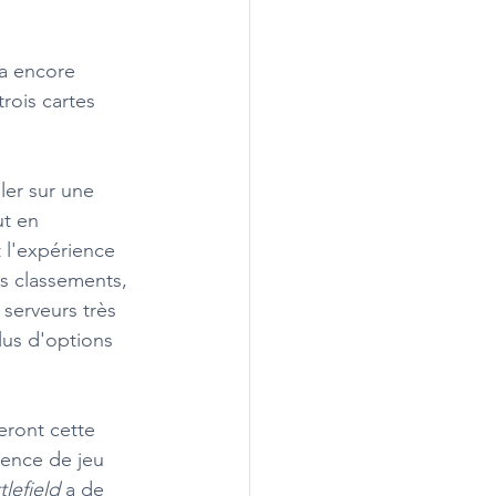
a encore 
trois cartes 
ler sur une 
ut en 
 l'expérience 
es classements, 
 serveurs très 
us d'options 
veront cette 
ience de jeu 
tlefield 
a de 