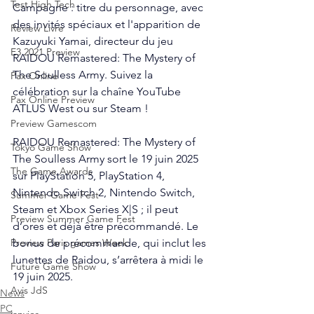
Test High Tech
Campagne : titre du personnage, avec 
des invités spéciaux et l'apparition de 
Review Livre
Kazuyuki Yamai, directeur du jeu 
E3 2021 Preview
RAIDOU Remastered: The Mystery of 
The Soulless Army. Suivez la 
Pax Online
célébration sur la 
chaîne YouTube 
Pax Online Preview
ATLUS West
 ou sur 
Steam
 !
Preview Gamescom
RAIDOU Remastered: The Mystery of 
Tokyo Game Show
The Soulless Army sort le 19 juin 2025 
The Game Awards
sur PlayStation 5, PlayStation 4, 
Nintendo Switch 2, Nintendo Switch, 
Summer Game Fest
Steam et Xbox Series X|S ; il peut 
Preview Summer Game Fest
d’ores et déjà être précommandé. Le 
bonus de précommande, qui inclut les 
Preview Paris games Week
lunettes de Raidou, s’arrêtera à midi le 
Future Game Show
19 juin 2025. 
Avis JdS
News
PC