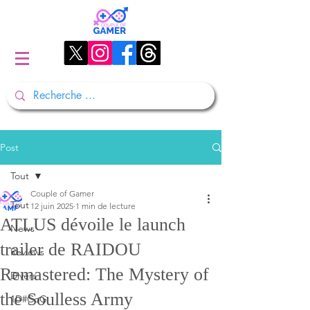
Post
Tout
Couple of Gamer
Tout
12 juin 2025
1 min de lecture
ATLUS dévoile le launch
News
trailer de RAIDOU
Reviews
Remastered: The Mystery of
Divers
the Soulless Army
1D#CoG