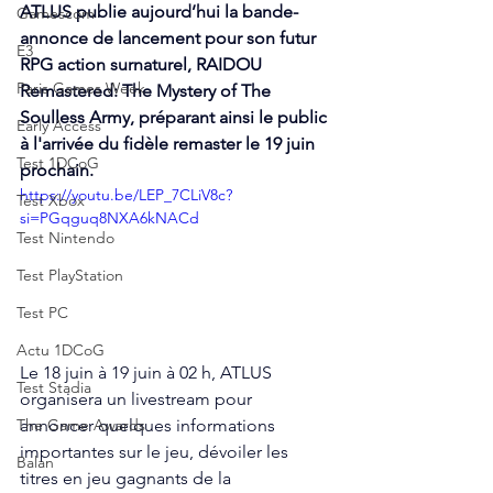
ATLUS
 publie aujourd’hui la bande-
Gamescom
annonce de lancement pour son futur 
E3
RPG action surnaturel, 
RAIDOU 
Paris Games Week
Remastered: The Mystery of The 
Soulless Army
, préparant ainsi le public 
Early Access
à l'arrivée du fidèle remaster le 19 juin 
Test 1DCoG
prochain.
https://youtu.be/LEP_7CLiV8c?
Test Xbox
si=PGqguq8NXA6kNACd
Test Nintendo
Test PlayStation
Test PC
Actu 1DCoG
Le 18 juin à 19 juin à 02 h, ATLUS 
Test Stadia
organisera un livestream pour 
annoncer quelques informations 
The Game Awards
importantes sur le jeu, dévoiler les 
Balan
titres en jeu gagnants de la 