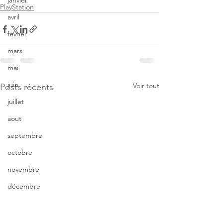
janvier
PlayStation
avril
fevrier
mars
mai
juin
Voir tout
Posts récents
juillet
aout
septembre
octobre
novembre
décembre