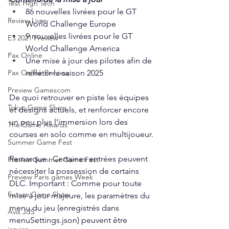
Test High Tech
86 nouvelles livrées pour le GT 
Review Livre
World Challenge Europe
9 nouvelles livrées pour le GT 
E3 2021 Preview
World Challenge America
Pax Online
Une mise à jour des pilotes afin de 
refléter la saison 2025
Pax Online Preview
Preview Gamescom
De quoi retrouver en piste les équipes 
Tokyo Game Show
et designs actuels, et renforcer encore 
un peu plus l’immersion lors des 
The Game Awards
courses en solo comme en multijoueur.
Summer Game Fest
Remarque : Certaines entrées peuvent 
Preview Summer Game Fest
nécessiter la possession de certains 
Preview Paris games Week
DLC. Important : Comme pour toute 
Future Game Show
mise à jour majeure, les paramètres du 
menu du jeu (enregistrés dans 
Avis JdS
menuSettings.json) peuvent être 