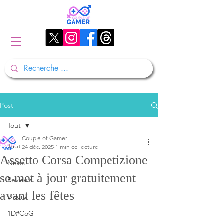
Post
Tout
Couple of Gamer
Tout
24 déc. 2025
1 min de lecture
Assetto Corsa Competizione
News
se met à jour gratuitement
Reviews
avant les fêtes
Divers
1D#CoG