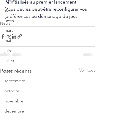
janvier
réinitialisés au premier lancement. 
Vous devrez peut-être reconfigurer vos 
avril
préférences au démarrage du jeu.
fevrier
News
mars
mai
juin
juillet
Voir tout
Posts récents
aout
septembre
octobre
novembre
décembre