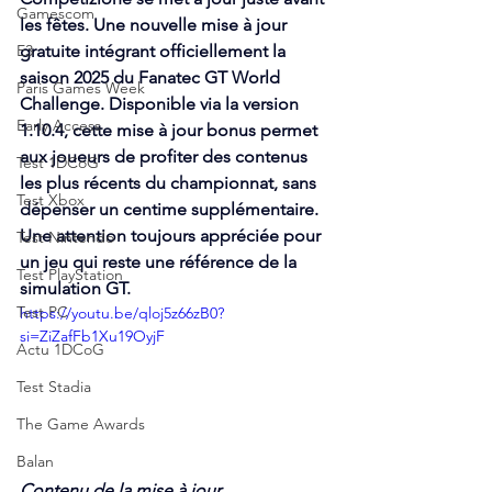
Gamescom
les fêtes. Une nouvelle mise à jour 
E3
gratuite intégrant officiellement la 
saison 2025 du Fanatec GT World 
Paris Games Week
Challenge. Disponible via la version 
Early Access
1.10.4, cette mise à jour bonus permet 
aux joueurs de profiter des contenus 
Test 1DCoG
les plus récents du championnat, sans 
Test Xbox
dépenser un centime supplémentaire. 
Une attention toujours appréciée pour 
Test Nintendo
un jeu qui reste une référence de la 
Test PlayStation
simulation GT.
Test PC
https://youtu.be/qloj5z66zB0?
si=ZiZafFb1Xu19OyjF
Actu 1DCoG
Test Stadia
The Game Awards
Balan
Contenu de la mise à jour