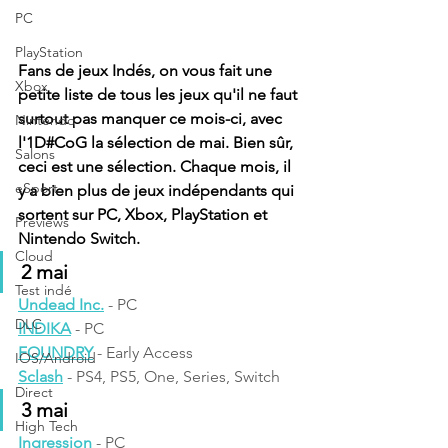
PC
PlayStation
Fans de jeux Indés, on vous fait une 
Xbox
petite liste de tous les jeux qu'il ne faut 
surtout pas manquer ce mois-ci, avec 
Nintendo
l'1D#CoG la sélection de mai. Bien sûr, 
Salons
ceci est une sélection. Chaque mois, il 
eSport
y a bien plus de jeux indépendants qui 
sortent sur PC, Xbox, PlayStation et 
Previews
Nintendo Switch.
Cloud
2 mai 
Test indé
Undead Inc.
 - PC
DLC
INDIKA
- PC
FOUNDRY
 - Early Access
IOS/Android
Sclash
 - PS4, PS5, One, Series, Switch
Direct
3 mai
High Tech
Ingression
 - PC