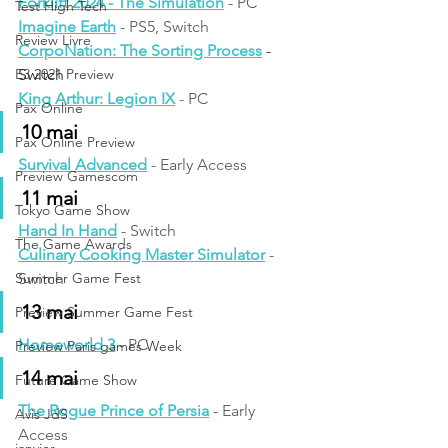
Forklift 2024 - The Simulation
 - PC
Test High Tech
Imagine Earth
 - PS5, Switch
Review Livre
CorpoNation: The Sorting Process
- 
E3 2021 Preview
Switch
King Arthur: Legion IX
- PC
Pax Online
10 mai
Pax Online Preview
Survival Advanced
 - Early Access
Preview Gamescom
11 mai
Tokyo Game Show
Hand In Hand
 - Switch
The Game Awards
Culinary Cooking Master Simulator
 - 
Summer Game Fest
Switch
13 mai
Preview Summer Game Fest
Homeworld 3
 - PC
Preview Paris games Week
14 mai
Future Game Show
The Rogue Prince of Persia
 - Early 
Avis JdS
Access