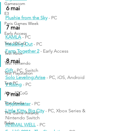
Gamescom
6 mai
E3
Plushie from the Sky
 - PC
Paris Games Week
7 mai
Early Access
KAMLA
 - PC
Test 1DCoG
Heading Out
 - PC
Farm Together 2
 - Early Access
Test Xbox
8 mai
Test Nintendo
Gift
 - PC, Switch
Test PlayStation
Solo Leveling:Arise
 - PC, iOS, Android
Test PC
V Rising
 - PC
Actu 1DCoG
9 mai
Test Stadia
Cryptmaster
 - PC
Little Kitty, Big City
 - PC, Xbox Series & 
The Game Awards
Nintendo Switch
Balan
ANIMAL WELL
 - PC