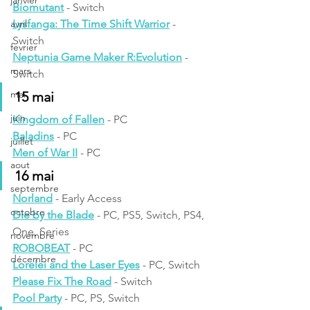
janvier
Biomutant
 - Switch
avril
Lysfanga: The Time Shift Warrior
 - 
Switch
fevrier
Neptunia Game Maker R:Evolution
 - 
mars
Switch 
mai
15 mai
juin
Kingdom of Fallen
 - PC
Baladins
 - PC
juillet
Men of War II
 - PC
aout
16 mai
septembre
Norland
 - Early Access
octobre
Die by the Blade
 - PC, 
PS5, Switch, PS4, 
One, Series
novembre
ROBOBEAT
 - PC
décembre
Lorelei and the Laser Eyes
- PC, Switch
Please Fix The Road
 - Switch
Pool Party
 - PC, PS, Switch 