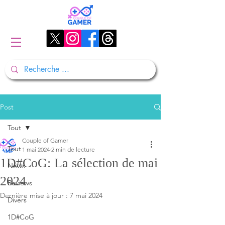
Post
Tout
Couple of Gamer
Tout
1 mai 2024
2 min de lecture
1D#CoG: La sélection de mai
News
2024
Reviews
Dernière mise à jour :
7 mai 2024
Divers
1D#CoG