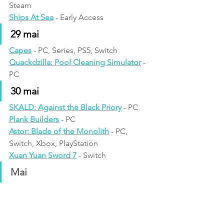
Steam
Ships At Sea
 - Early Access
29 mai
Capes
 - PC, Series, PS5, Switch
Quackdzilla: Pool Cleaning Simulator
 - 
PC
30 mai
SKALD: Against the Black Priory
 - PC
Plank Builders
 - PC
Astor: Blade of the Monolith
 - PC, 
Switch, Xbox, PlayStation
Xuan Yuan Sword 7
 - Switch
Mai
Echoes
 - PC, Switch
Indika
 - PS5, Series
News
1D#CoG