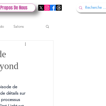
 Propos De Nous
ndo
Salons
Tech
Gamescom
de
eyond
Test PlayStation
pisode de 
e détails sur 
n processus 