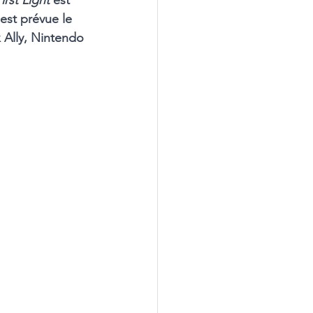
irst Light
 est 
est prévue le 
 Ally, Nintendo 