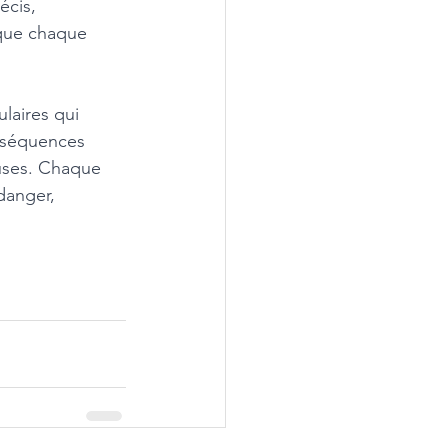
écis, 
 que chaque 
laires qui 
, séquences 
uses. Chaque 
danger, 