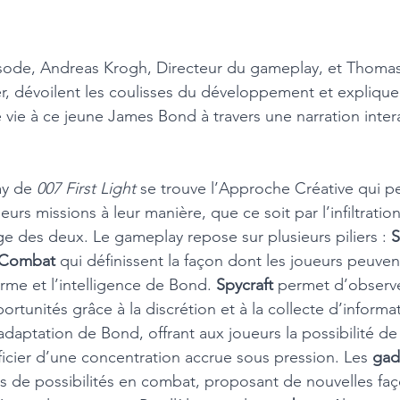
sode, Andreas Krogh, Directeur du gameplay, et Thomas 
er, dévoilent les coulisses du développement et expliq
 vie à ce jeune James Bond à travers une narration intera
y de 
007 First Light
 se trouve l’Approche Créative qui p
urs missions à leur manière, que ce soit par l’infiltration,
e des deux. Le gameplay repose sur plusieurs piliers : 
S
Combat
 qui définissent la façon dont les joueurs peuvent
me et l’intelligence de Bond. 
Spycraft
 permet d’observer,
portunités grâce à la discrétion et à la collecte d’informat
’adaptation de Bond, offrant aux joueurs la possibilité de 
cier d’une concentration accrue sous pression. Les 
gad
us de possibilités en combat, proposant de nouvelles faç