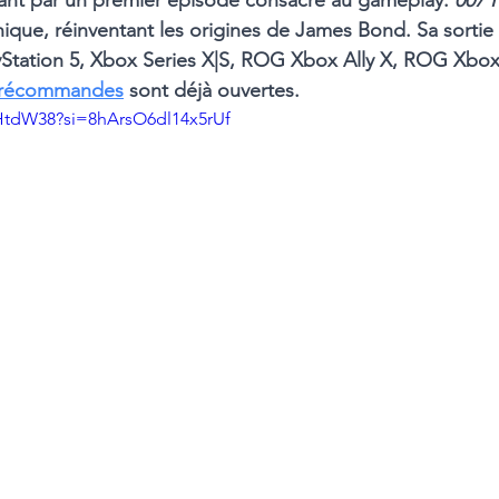
ant par un premier épisode consacré au gameplay. 
007 F
unique, réinventant les origines de James Bond. Sa sortie 
yStation 5, Xbox Series X|S, ROG Xbox Ally X, ROG Xbox
récommandes
 sont déjà ouvertes.
zHtdW38?si=8hArsO6dl14x5rUf