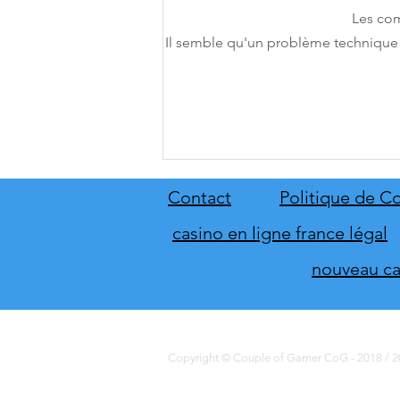
Les com
Il semble qu'un problème technique e
[THQ Nordic Digital Showcase
2026] Découvrez les annonces
du direct de THQ Nordic
Contact
Politique de Co
casino en ligne france légal
nouveau cas
Copyright © Couple of Gamer CoG - 2018 / 20