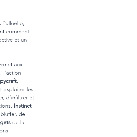
Pulluello, 
uent comment 
ctive et un 
ermet aux 
 l’action 
pycraft, 
 exploiter les 
 d’infiltrer et 
ions. 
Instinct
bluffer, de 
gets
 de la 
ons 