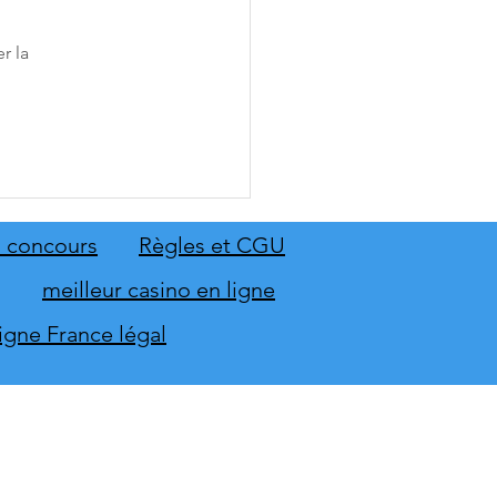
r la
 Sing 2027 et Let's Sing
 seront sur scène en
mbre
 concours
Règles et CGU
meilleur casino en ligne
ligne France légal