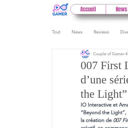
Accueil
News
Tout
News
Reviews
Div
Couple of Gamer
4
eSport
Previews
Cloud
007 First 
d’une sér
E3
Paris Games Week
the Light”
Test PC
Actu 1DCoG
T
IO Interactive et A
“Beyond the Light”, 
la création de 
007 Fir