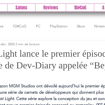
Salons
Reviews
1D#CoG
A
ers
1D#CoG
PC
PlayStation
Xbox
Ninte
 déc. 2025
2 min de lecture
Test indé
DLC
IOS/Android
Direct
High 
Light lance le premier épiso
ie de Dev-Diary appelée “B
Early Access
Test 1DCoG
Test Xbox
Test Nintendo
est Stadia
The Game Awards
Balan
mazon MGM Studios ont dévoilé aujourd’hui le premier é
une série de carnets de développeurs qui donnent plus d
st Light
. Cette série explore la conception du jeu et so