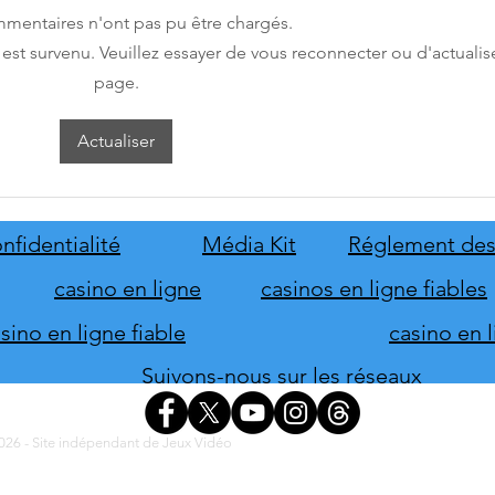
mentaires n'ont pas pu être chargés.
st survenu. Veuillez essayer de vous reconnecter ou d'actualise
page.
Disney Epic Mickey :
Let's
Rebrushed se mobilise pour son
ABBA
Actualiser
lancement
nove
nfidentialité
Média Kit
Réglement des
casino en ligne
casinos en ligne fiables
ino en ligne fiable
casino en 
Suivons-nous sur les réseaux
26 - Site indépendant de Jeux Vidéo