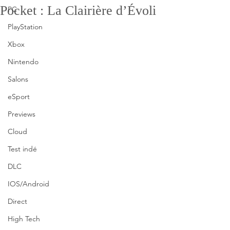
Pocket : La Clairière d’Évoli
PC
PlayStation
Xbox
Nintendo
Salons
eSport
Previews
Cloud
Test indé
DLC
IOS/Android
Direct
High Tech