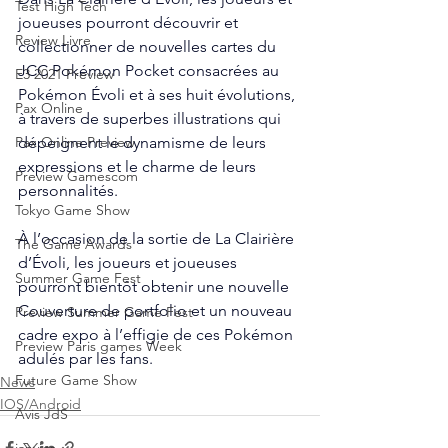
Test High Tech
joueuses pourront découvrir et 
Review Livre
collectionner de nouvelles cartes du 
JCC Pokémon Pocket consacrées au 
E3 2021 Preview
Pokémon Évoli et à ses huit évolutions, 
Pax Online
à travers de superbes illustrations qui 
dépeignent le dynamisme de leurs 
Pax Online Preview
expressions et le charme de leurs 
Preview Gamescom
personnalités.
Tokyo Game Show
À l’occasion de la sortie de La Clairière 
The Game Awards
d’Évoli, les joueurs et joueuses 
Summer Game Fest
pourront bientôt obtenir une nouvelle 
Couverture de portfolio et un nouveau 
Preview Summer Game Fest
cadre expo à l’effigie de ces Pokémon 
Preview Paris games Week
adulés par les fans.
Future Game Show
News
IOS/Android
Avis JdS