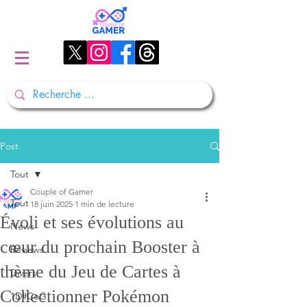
Post
Tout
Couple of Gamer
Tout
18 juin 2025
1 min de lecture
Évoli et ses évolutions au
News
cœur du prochain Booster à
Reviews
thème du Jeu de Cartes à
Divers
Collectionner Pokémon
1D#CoG