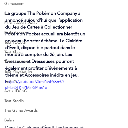
Gamescom
E3
Le groupe The Pokémon Company a 
annoncé aujourd’hui que l’application 
Paris Games Week
du Jeu de Cartes à Collectionner 
Early Access
Pokémon Pocket accueillera bientôt un 
nouveau Booster à thème, La Clairière 
Test 1DCoG
d’Évoli, disponible partout dans le 
Test Xbox
monde à compter du 26 juin. Les 
Dresseurs et Dresseuses pourront 
Test Nintendo
également profiter d’évènements à 
Test PlayStation
thème et Accessoires inédits en jeu.
Test PC
https://youtu.be/ZkmYahF9Xm0?
si=LrDTKhYMxR8Aox1e
Actu 1DCoG
Test Stadia
The Game Awards
Balan
Dans La Clairière d’Évoli, les joueurs et 